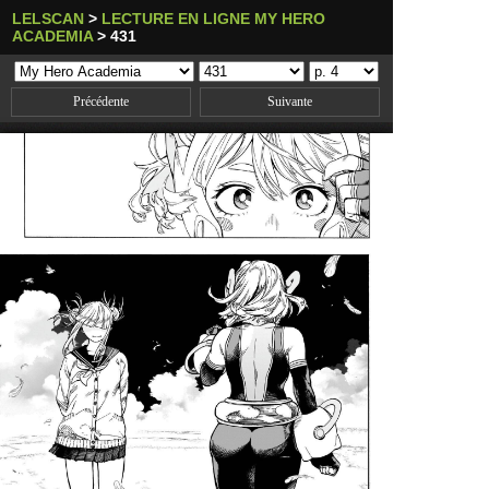
LELSCAN
>
LECTURE EN LIGNE MY HERO
ACADEMIA
>
431
Précédente
Suivante