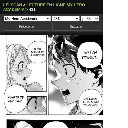
LELSCAN
>
LECTURE EN LIGNE MY HERO
ACADEMIA
>
431
Précédente
Suivante