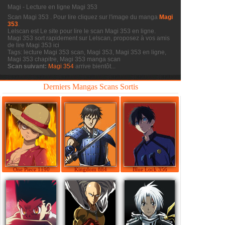
Magi - Lecture en ligne Magi 353
Scan Magi 353
. Pour lire cliquez sur l'image du manga
Magi
353
.
Lelscan est Le site pour lire le scan
Magi 353 en ligne.
Magi 353 sort rapidement sur Lelscan, proposez à vos amis
de lire Magi 353 ici
Tags: lecture Magi 353 scan, Magi 353, Magi 353 en ligne,
Magi 353 chapitre, Magi 353 manga scan
Scan suivant:
Magi 354
arrive bientôt...
Derniers Mangas Scans Sortis
One Piece 1190
Kingdom 884
Blue Lock 356