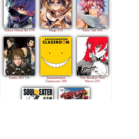
Tokyo Ghoul Re 179
Magi 353
Fairy Tail 545
Gantz 383
VA
Assassination
The Breaker New
Classroom 180
Waves 201
Soul Eater 113
Beelzebub 240