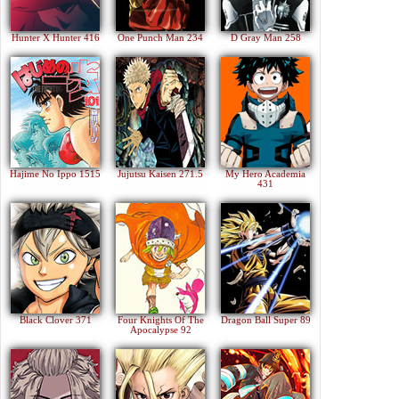
Hunter X Hunter 416
One Punch Man 234
D Gray Man 258
Hajime No Ippo 1515
Jujutsu Kaisen 271.5
My Hero Academia
431
Black Clover 371
Four Knights Of The
Dragon Ball Super 89
Apocalypse 92