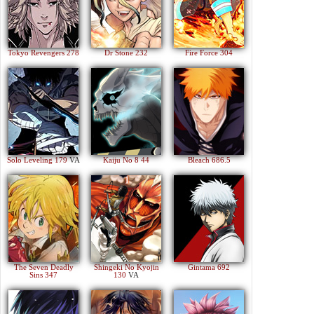
Tokyo Revengers 278
Dr Stone 232
Fire Force 304
Solo Leveling 179
VA
Kaiju No 8 44
Bleach 686.5
The Seven Deadly
Shingeki No Kyojin
Gintama 692
Sins 347
130
VA