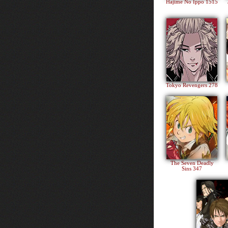
Hajime No Ippo 1515
Tokyo Revengers 278
The Seven Deadly
Sins 347