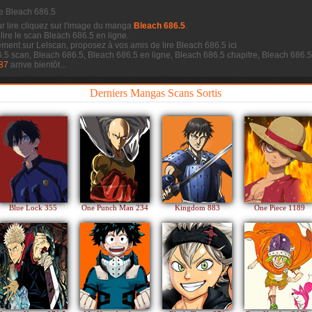
ne Bleach 686.5
ur lire cliquez sur l'image du manga
Bleach 686.5
.
 lire le scan
Bleach 686.5 en ligne.
ement sur Lelscan, proposez à vos amis de lire Bleach 686.5 ici
6.5 scan, Bleach 686.5, Bleach 686.5 en ligne, Bleach 686.5 chapitre, Bleach 686
87
arrive bientôt...
Derniers Mangas Scans Sortis
Blue Lock 355
One Punch Man 234
Kingdom 883
One Piece 1189