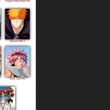
e
Dragon Ball Super 89
Bleach 686.5
Fairy Tail 545