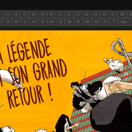
15
16
17
18
19
20
21
22
23
24
25
26
27
28
2
8
59
60
61
62
63
64
65
66
67
68
69
70
71
Suiv