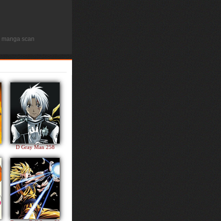
.5 manga scan
D Gray Man 258