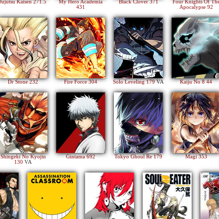
Jujutsu Kaisen 271.5
My Hero Academia
Black Clover 371
Four Knights Of Th
431
Apocalypse 92
Dr Stone 232
Fire Force 304
Solo Leveling 179
VA
Kaiju No 8 44
Shingeki No Kyojin
Gintama 692
Tokyo Ghoul Re 179
Magi 353
130
VA