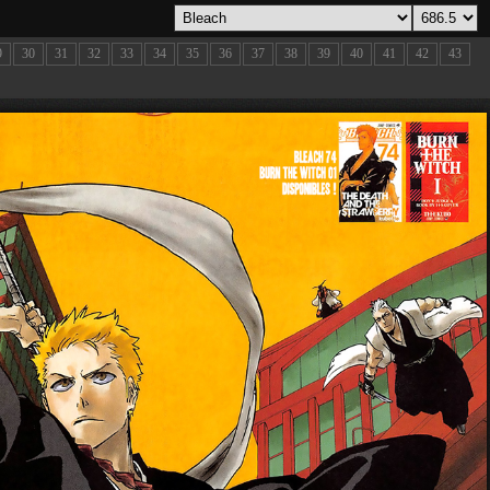
9
30
31
32
33
34
35
36
37
38
39
40
41
42
43