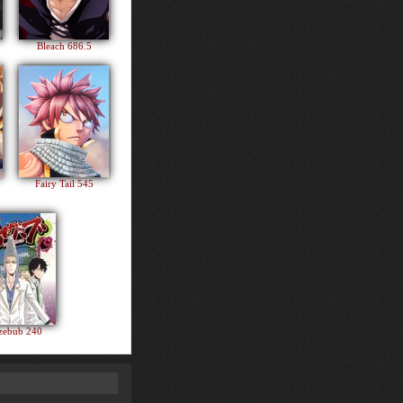
Bleach 686.5
Fairy Tail 545
zebub 240