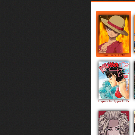
One Piece 1190
Hajime No Ippo 1515