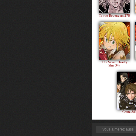
Tokyo Revengers 278
The Seven Deadly
Sins 347
Gantz 3
Vous aimerez aussi