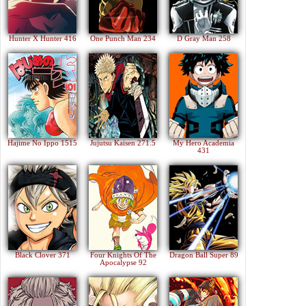
Hunter X Hunter 416
One Punch Man 234
D Gray Man 258
Hajime No Ippo 1515
Jujutsu Kaisen 271.5
My Hero Academia
431
Black Clover 371
Four Knights Of The
Dragon Ball Super 89
Apocalypse 92