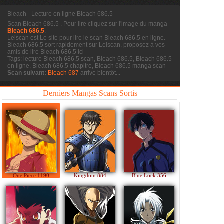
Bleach - Lecture en ligne Bleach 686.5
Scan Bleach 686.5
. Pour lire cliquez sur l'image du manga
Bleach 686.5
.
Lelscan est Le site pour lire le scan
Bleach 686.5 en ligne.
Bleach 686.5 sort rapidement sur Lelscan, proposez à vos
amis de lire Bleach 686.5 ici
Tags: lecture Bleach 686.5 scan, Bleach 686.5, Bleach 686.5
en ligne, Bleach 686.5 chapitre, Bleach 686.5 manga scan
Scan suivant:
Bleach 687
arrive bientôt...
Derniers Mangas Scans Sortis
One Piece 1190
Kingdom 884
Blue Lock 356