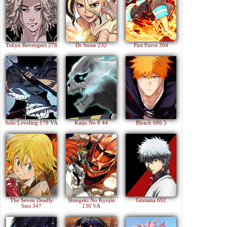
Tokyo Revengers 278
Dr Stone 232
Fire Force 304
Solo Leveling 179
VA
Kaiju No 8 44
Bleach 686.5
The Seven Deadly
Shingeki No Kyojin
Gintama 692
Sins 347
130
VA