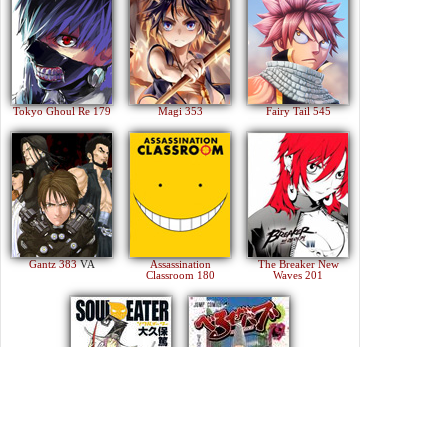
Tokyo Ghoul Re 179
Magi 353
Fairy Tail 545
Gantz 383
VA
Assassination
The Breaker New
Classroom 180
Waves 201
Soul Eater 113
Beelzebub 240