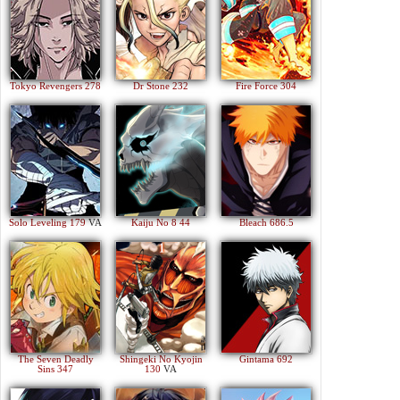
Tokyo Revengers 278
Dr Stone 232
Fire Force 304
Solo Leveling 179
VA
Kaiju No 8 44
Bleach 686.5
The Seven Deadly
Shingeki No Kyojin
Gintama 692
Sins 347
130
VA