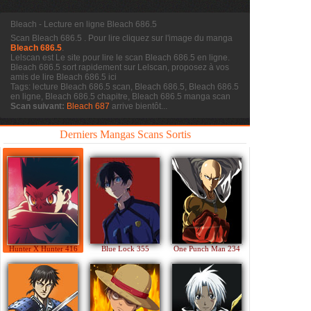
Bleach - Lecture en ligne Bleach 686.5
Scan Bleach 686.5
. Pour lire cliquez sur l'image du manga
Bleach 686.5
.
Lelscan est Le site pour lire le scan
Bleach 686.5 en ligne.
Bleach 686.5 sort rapidement sur Lelscan, proposez à vos
amis de lire Bleach 686.5 ici
Tags: lecture Bleach 686.5 scan, Bleach 686.5, Bleach 686.5
en ligne, Bleach 686.5 chapitre, Bleach 686.5 manga scan
Scan suivant:
Bleach 687
arrive bientôt...
Derniers Mangas Scans Sortis
Hunter X Hunter 416
Blue Lock 355
One Punch Man 234