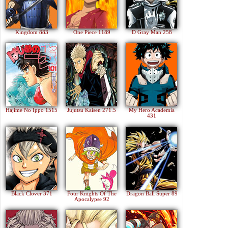
Kingdom 883
One Piece 1189
D Gray Man 258
Hajime No Ippo 1515
Jujutsu Kaisen 271.5
My Hero Academia
431
Black Clover 371
Four Knights Of The
Dragon Ball Super 89
Apocalypse 92