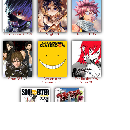
Tokyo Ghoul Re 179
Magi 353
Fairy Tail 545
Gantz 383
VA
Assassination
The Breaker New
Classroom 180
Waves 201
Soul Eater 113
Beelzebub 240