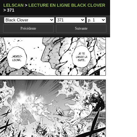
LELSCAN
>
LECTURE EN LIGNE BLACK CLOVER
>
371
Précédente
Suivante