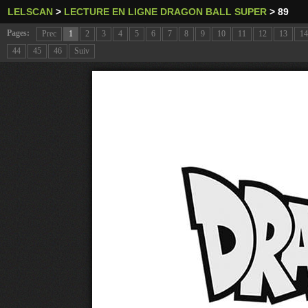
LELSCAN
>
LECTURE EN LIGNE DRAGON BALL SUPER
>
89
Pages:
Prec
1
2
3
4
5
6
7
8
9
10
11
12
13
14
44
45
46
Suiv