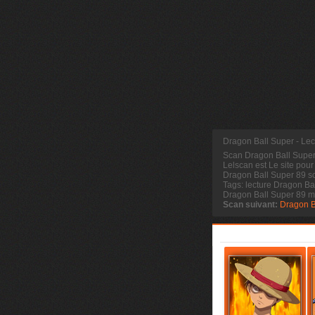
Dragon Ball Super - Lec
Scan Dragon Ball Supe
Lelscan est Le site pour
Dragon Ball Super 89 so
Tags: lecture Dragon Ba
Dragon Ball Super 89 
Scan suivant:
Dragon B