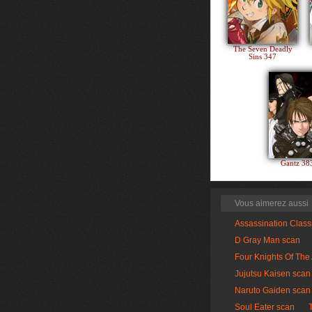
The Seven Deadly
Sins 347
Gantz 3
Vous aimerez aussi
Assassination Clas
D Gray Man scan
Four Knights Of The
Jujutsu Kaisen scan
Naruto Gaiden scan
Soul Eater scan