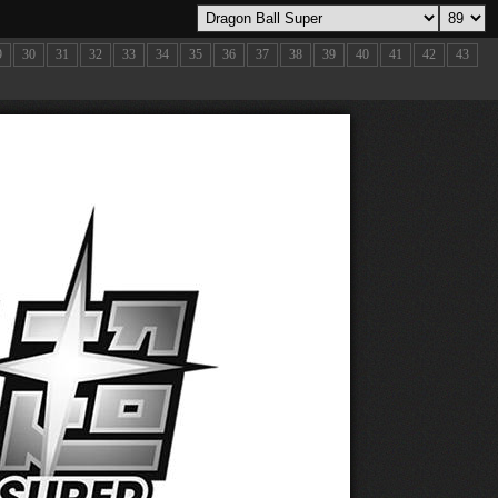
9
30
31
32
33
34
35
36
37
38
39
40
41
42
43