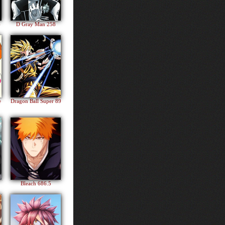
4
D Gray Man 258
e
Dragon Ball Super 89
Bleach 686.5