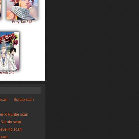
Fairy Tail 545
zebub 240
 scan
Boruto scan
er X Hunter scan
Naruto scan
Leveling scan
scan