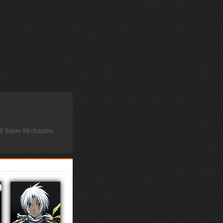
l Super 89 chapitre,