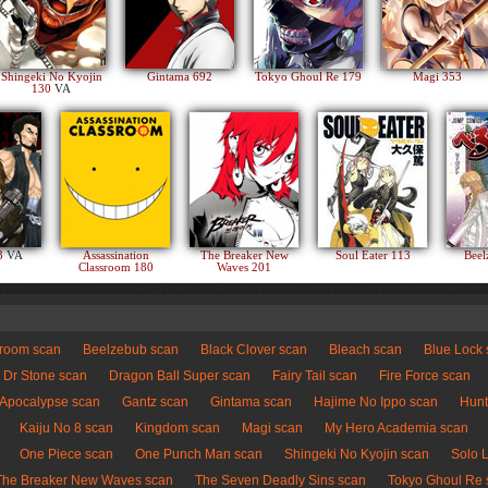
Shingeki No Kyojin
Gintama 692
Tokyo Ghoul Re 179
Magi 353
130
VA
83
VA
Assassination
The Breaker New
Soul Eater 113
Beel
Classroom 180
Waves 201
sroom scan
Beelzebub scan
Black Clover scan
Bleach scan
Blue Lock
Dr Stone scan
Dragon Ball Super scan
Fairy Tail scan
Fire Force scan
 Apocalypse scan
Gantz scan
Gintama scan
Hajime No Ippo scan
Hunt
Kaiju No 8 scan
Kingdom scan
Magi scan
My Hero Academia scan
One Piece scan
One Punch Man scan
Shingeki No Kyojin scan
Solo 
The Breaker New Waves scan
The Seven Deadly Sins scan
Tokyo Ghoul Re 