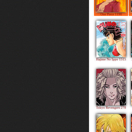
One Piece 1190
Hajime No Ippo 1515
Tokyo Revengers 278