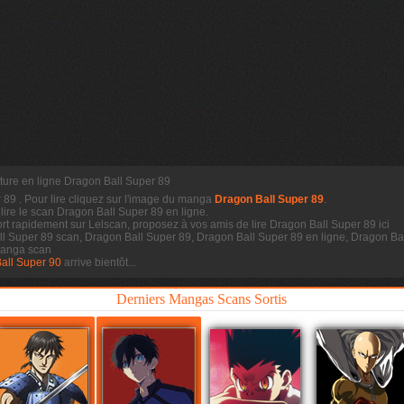
ture en ligne Dragon Ball Super 89
r 89
. Pour lire cliquez sur l'image du manga
Dragon Ball Super 89
.
 lire le scan
Dragon Ball Super 89 en ligne.
rt rapidement sur Lelscan, proposez à vos amis de lire Dragon Ball Super 89 ici
ll Super 89 scan, Dragon Ball Super 89, Dragon Ball Super 89 en ligne, Dragon Bal
manga scan
all Super 90
arrive bientôt...
Derniers Mangas Scans Sortis