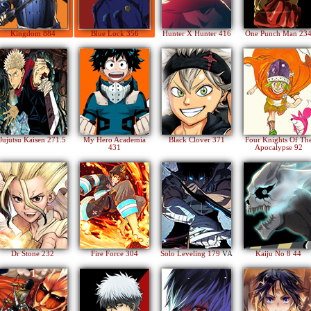
Kingdom 884
Blue Lock 356
Hunter X Hunter 416
One Punch Man 23
Jujutsu Kaisen 271.5
My Hero Academia
Black Clover 371
Four Knights Of Th
431
Apocalypse 92
Dr Stone 232
Fire Force 304
Solo Leveling 179
VA
Kaiju No 8 44