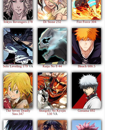
Tokyo Revengers 278
Dr Stone 232
Fire Force 304
Solo Leveling 179
VA
Kaiju No 8 44
Bleach 686.5
The Seven Deadly
Shingeki No Kyojin
Gintama 692
Sins 347
130
VA