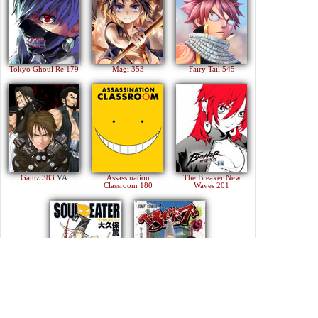
Tokyo Ghoul Re 179
Magi 353
Fairy Tail 545
Gantz 383
VA
Assassination
The Breaker New
Classroom 180
Waves 201
Soul Eater 113
Beelzebub 240