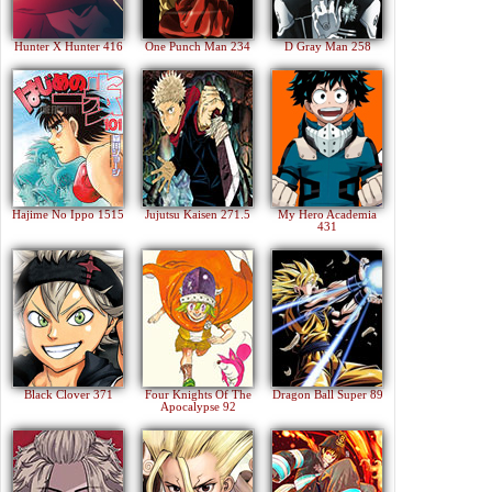
Hunter X Hunter 416
One Punch Man 234
D Gray Man 258
Hajime No Ippo 1515
Jujutsu Kaisen 271.5
My Hero Academia
431
Black Clover 371
Four Knights Of The
Dragon Ball Super 89
Apocalypse 92