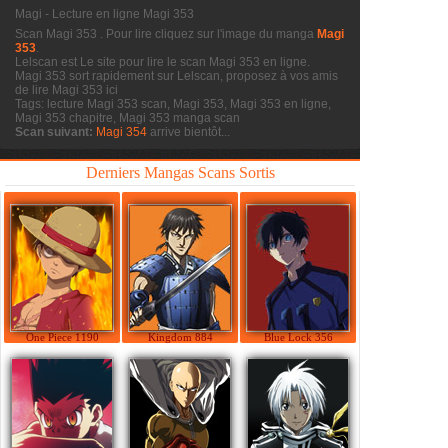
Magi - Lecture en ligne Magi 353
Scan Magi 353
. Pour lire cliquez sur l'image du manga
Magi
353
.
Lelscan est Le site pour lire le scan
Magi 353 en ligne.
Magi 353 sort rapidement sur Lelscan, proposez à vos amis
de lire Magi 353 ici
Tags: lecture Magi 353 scan, Magi 353, Magi 353 en ligne,
Magi 353 chapitre, Magi 353 manga scan
Scan suivant:
Magi 354
arrive bientôt...
Derniers Mangas Scans Sortis
One Piece 1190
Kingdom 884
Blue Lock 356