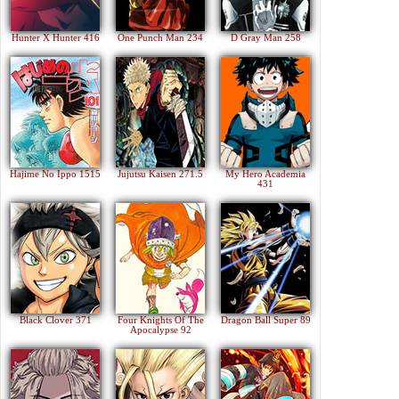
Hunter X Hunter 416
One Punch Man 234
D Gray Man 258
Hajime No Ippo 1515
Jujutsu Kaisen 271.5
My Hero Academia
431
Black Clover 371
Four Knights Of The
Dragon Ball Super 89
Apocalypse 92