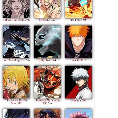
Tokyo Revengers 278
Dr Stone 232
Fire Force 304
Solo Leveling 179
VA
Kaiju No 8 44
Bleach 686.5
The Seven Deadly
Shingeki No Kyojin
Gintama 692
Sins 347
130
VA