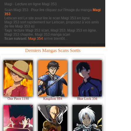
Magi - Lecture en ligne Magi 353
Scan Magi 353
. Pour lire cliquez sur l'image du manga
Magi
353
.
Lelscan est Le site pour lire le scan
Magi 353 en ligne.
Magi 353 sort rapidement sur Lelscan, proposez à vos amis
de lire Magi 353 ici
Tags: lecture Magi 353 scan, Magi 353, Magi 353 en ligne,
Magi 353 chapitre, Magi 353 manga scan
Scan suivant:
Magi 354
arrive bientôt...
Derniers Mangas Scans Sortis
One Piece 1190
Kingdom 884
Blue Lock 356