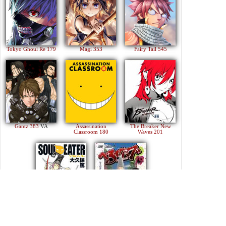
Tokyo Ghoul Re 179
Magi 353
Fairy Tail 545
Gantz 383
VA
Assassination
The Breaker New
Classroom 180
Waves 201
Soul Eater 113
Beelzebub 240