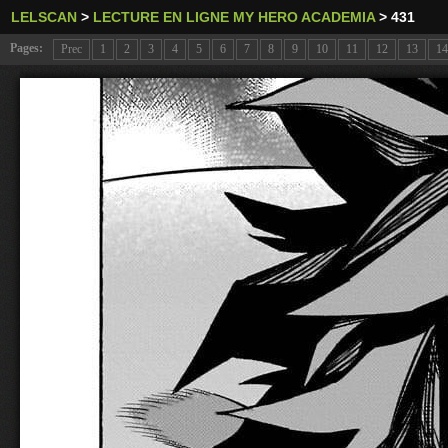
LELSCAN
>
LECTURE EN LIGNE MY HERO ACADEMIA
>
431
Pages:
Prec
1
2
3
4
5
6
7
8
9
10
11
12
13
14