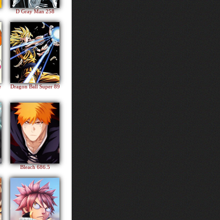
D Gray Man 258
e
Dragon Ball Super 89
Bleach 686.5