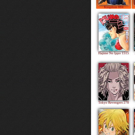
Kingdom 884
Hajime No Ippo 1515
Tokyo Revengers 278