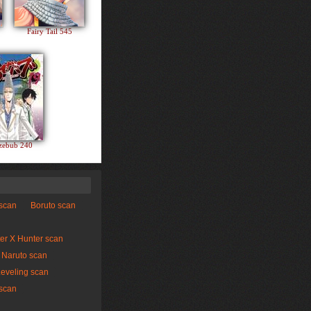
Fairy Tail 545
zebub 240
 scan
Boruto scan
er X Hunter scan
Naruto scan
Leveling scan
scan