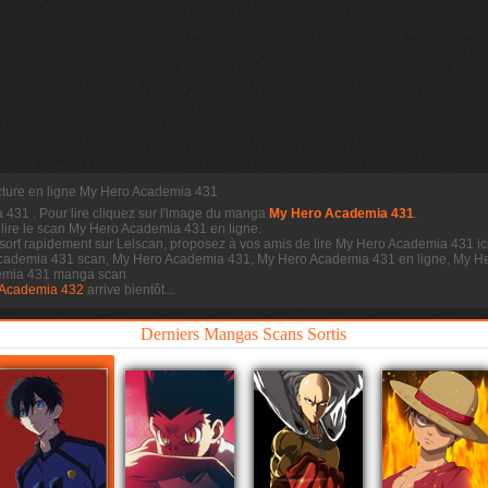
ture en ligne My Hero Academia 431
a 431
. Pour lire cliquez sur l'image du manga
My Hero Academia 431
.
 lire le scan
My Hero Academia 431 en ligne.
ort rapidement sur Lelscan, proposez à vos amis de lire My Hero Academia 431 ic
Academia 431 scan, My Hero Academia 431, My Hero Academia 431 en ligne, My 
demia 431 manga scan
 Academia 432
arrive bientôt...
Derniers Mangas Scans Sortis