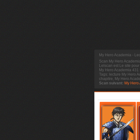
My Hero Academia - Lec
Scan My Hero Academi
Lelscan est Le site pour
My Hero Academia 431 s
Tags: lecture My Hero 
chapitre, My Hero Aca
Scan suivant:
My Hero