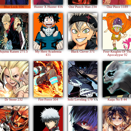
Blue Lock 356
Hunter X Hunter 416
One Punch Man 234
One Piece 1189
Jujutsu Kaisen 271.5
My Hero Academia
Black Clover 371
Four Knights Of Th
431
Apocalypse 92
Dr Stone 232
Fire Force 304
Solo Leveling 179
VA
Kaiju No 8 44