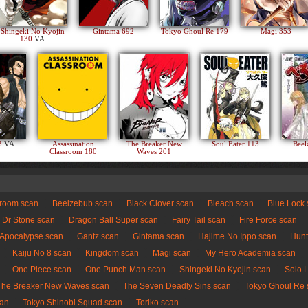
Shingeki No Kyojin
Gintama 692
Tokyo Ghoul Re 179
Magi 353
130
VA
83
VA
Assassination
The Breaker New
Soul Eater 113
Beel
Classroom 180
Waves 201
sroom scan
Beelzebub scan
Black Clover scan
Bleach scan
Blue Lock
Dr Stone scan
Dragon Ball Super scan
Fairy Tail scan
Fire Force scan
 Apocalypse scan
Gantz scan
Gintama scan
Hajime No Ippo scan
Hunt
Kaiju No 8 scan
Kingdom scan
Magi scan
My Hero Academia scan
One Piece scan
One Punch Man scan
Shingeki No Kyojin scan
Solo 
The Breaker New Waves scan
The Seven Deadly Sins scan
Tokyo Ghoul Re 
can
Tokyo Shinobi Squad scan
Toriko scan