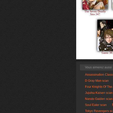
The Seven Deadly
Sins 347
Gantz 3
Vous aimerez aussi
Assassination Clas
D Gray Man scan
Four Knights Of The
Jujutsu Kaisen scan
Naruto Gaiden scan
Soul Eater scan
Tokyo Revengers s