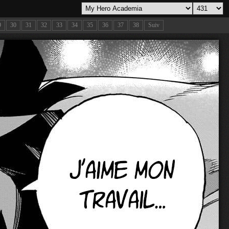
9
30
31
32
33
34
35
36
37
38
Suiv