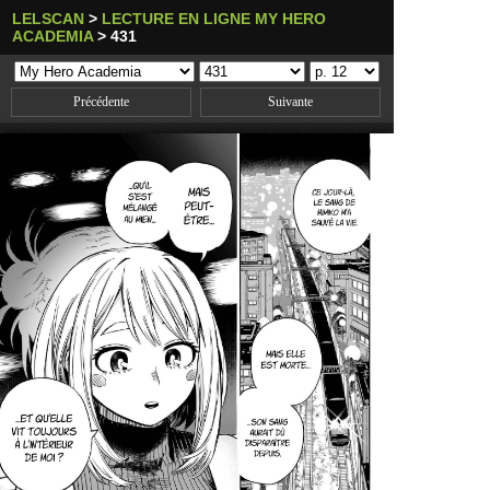
LELSCAN
>
LECTURE EN LIGNE MY HERO
ACADEMIA
>
431
Précédente
Suivante