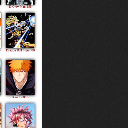
4
D Gray Man 258
e
Dragon Ball Super 89
Bleach 686.5