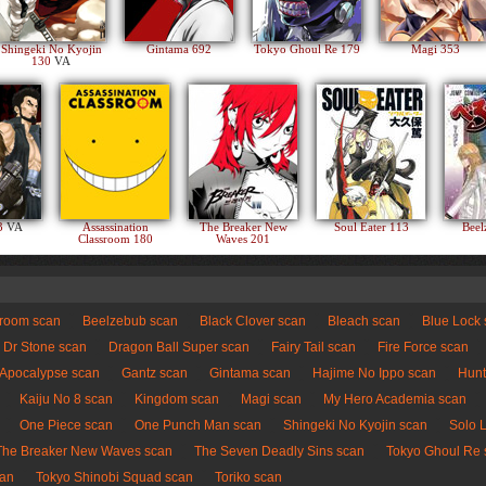
Shingeki No Kyojin
Gintama 692
Tokyo Ghoul Re 179
Magi 353
130
VA
83
VA
Assassination
The Breaker New
Soul Eater 113
Beel
Classroom 180
Waves 201
sroom scan
Beelzebub scan
Black Clover scan
Bleach scan
Blue Lock
Dr Stone scan
Dragon Ball Super scan
Fairy Tail scan
Fire Force scan
 Apocalypse scan
Gantz scan
Gintama scan
Hajime No Ippo scan
Hunt
Kaiju No 8 scan
Kingdom scan
Magi scan
My Hero Academia scan
One Piece scan
One Punch Man scan
Shingeki No Kyojin scan
Solo 
The Breaker New Waves scan
The Seven Deadly Sins scan
Tokyo Ghoul Re 
can
Tokyo Shinobi Squad scan
Toriko scan