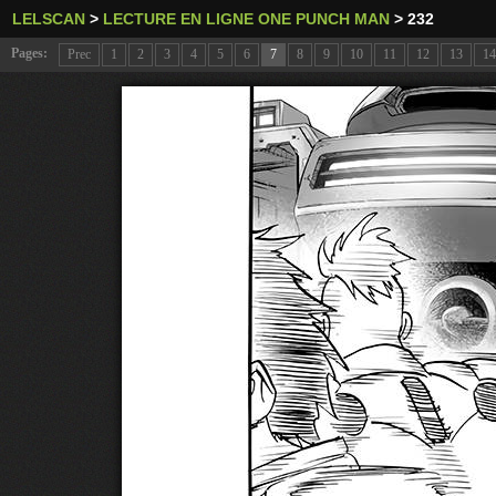
LELSCAN
>
LECTURE EN LIGNE ONE PUNCH MAN
>
232
Pages:
Prec
1
2
3
4
5
6
7
8
9
10
11
12
13
14