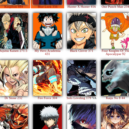
Kingdom 884
Blue Lock 356
Hunter X Hunter 416
One Punch Man 23
Jujutsu Kaisen 271.5
My Hero Academia
Black Clover 371
Four Knights Of Th
431
Apocalypse 92
Dr Stone 232
Fire Force 304
Solo Leveling 179
VA
Kaiju No 8 44