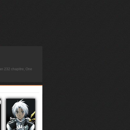
n 232 chapitre, One