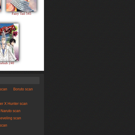
Fairy Tail 545
zebub 240
 scan
Boruto scan
er X Hunter scan
Naruto scan
Leveling scan
scan