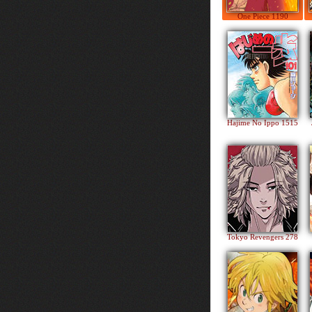
One Piece 1190
Hajime No Ippo 1515
Tokyo Revengers 278