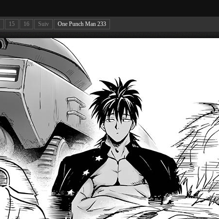
15
16
Suiv
One Punch Man 233