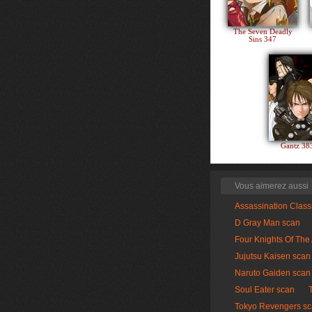
The Seven Deadly
Sins 347
Gantz 3
Vous aimerez aussi
Assassination Clas
D Gray Man scan
Four Knights Of The
Jujutsu Kaisen scan
Naruto Gaiden scan
Soul Eater scan
Tokyo Revengers s