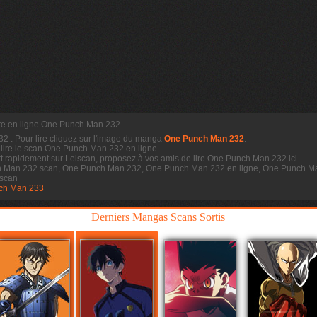
re en ligne One Punch Man 232
232
. Pour lire cliquez sur l'image du manga
One Punch Man 232
.
 lire le scan
One Punch Man 232 en ligne.
 rapidement sur Lelscan, proposez à vos amis de lire One Punch Man 232 ici
h Man 232 scan, One Punch Man 232, One Punch Man 232 en ligne, One Punch Ma
scan
ch Man 233
Derniers Mangas Scans Sortis