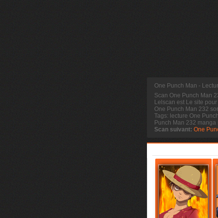
One Punch Man - Lectu
Scan One Punch Man 
Lelscan est Le site pour
One Punch Man 232 sort
Tags: lecture One Punc
Punch Man 232 manga 
Scan suivant:
One Pun