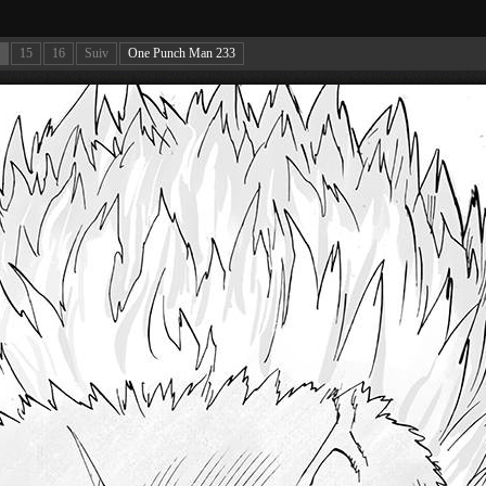
15
16
Suiv
One Punch Man 233