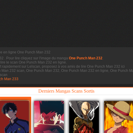
re en ligne One Punch Man 232
232
. Pour lire cliquez sur l'image du manga
One Punch Man 232
.
 lire le scan
One Punch Man 232 en ligne.
 rapidement sur Lelscan, proposez à vos amis de lire One Punch Man 232 ici
h Man 232 scan, One Punch Man 232, One Punch Man 232 en ligne, One Punch Ma
scan
ch Man 233
Derniers Mangas Scans Sortis