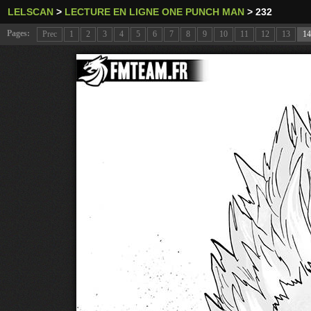
LELSCAN
>
LECTURE EN LIGNE ONE PUNCH MAN
>
232
Pages:
Prec
1
2
3
4
5
6
7
8
9
10
11
12
13
14