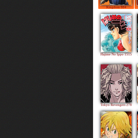
Kingdom 884
Hajime No Ippo 1515
Tokyo Revengers 278