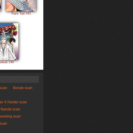
Fairy Tail 545
zebub 240
 scan
Boruto scan
er X Hunter scan
Naruto scan
Leveling scan
scan