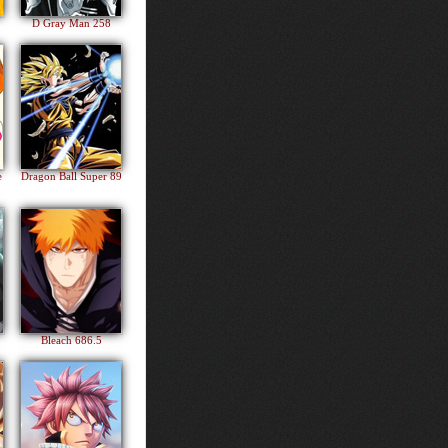
D Gray Man 258
e
Dragon Ball Super 89
Bleach 686.5