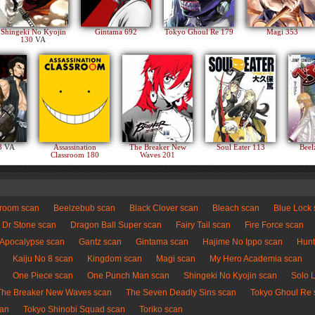
Shingeki No Kyojin
Gintama 692
Tokyo Ghoul Re 179
Magi 353
130
VA
83
VA
Assassination
The Breaker New
Soul Eater 113
Beel
Classroom 180
Waves 201
sroom scan
Beelzebub scan
Black Clover scan
Bleach scan
Blue Lock
Dr Stone scan
Dragon Ball Super scan
Fairy Tail scan
Fire Force scan
 Apocalypse scan
Gantz scan
Gintama scan
Hajime No Ippo scan
Hunt
Kaiju No 8 scan
Kingdom scan
Magi scan
My Hero Academia scan
One Piece scan
One Punch Man scan
Shingeki No Kyojin scan
Solo 
The Breaker New Waves scan
The Seven Deadly Sins scan
Tokyo Ghoul Re 
can
Tokyo Shinobi Squad scan
Toriko scan