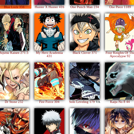
Blue Lock 356
Hunter X Hunter 416
One Punch Man 234
One Piece 1189
Jujutsu Kaisen 271.5
My Hero Academia
Black Clover 371
Four Knights Of Th
431
Apocalypse 92
Dr Stone 232
Fire Force 304
Solo Leveling 179
VA
Kaiju No 8 44