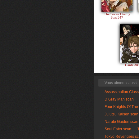
The Seven Deadly
Sins 347
Gantz 3
Vous aimerez aussi
Assassination Clas
D Gray Man scan
Four Knights Of The
Jujutsu Kaisen scan
Naruto Gaiden scan
Soul Eater scan
Tokyo Revengers s