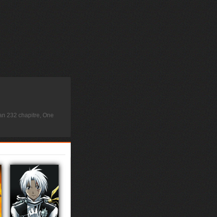
n 232 chapitre, One