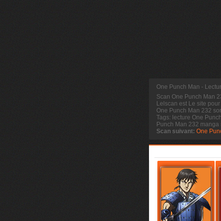
One Punch Man - Lectu
Scan One Punch Man 
Lelscan est Le site pour
One Punch Man 232 sort
Tags: lecture One Punc
Punch Man 232 manga 
Scan suivant:
One Pun