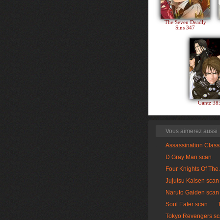
The Seven Deadly
Sins 347
Gantz 3
Vous aimerez aussi
Assassination Clas
D Gray Man scan
Four Knights Of The
Jujutsu Kaisen scan
Naruto Gaiden scan
Soul Eater scan
Tokyo Revengers s