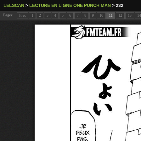
LELSCAN
>
LECTURE EN LIGNE ONE PUNCH MAN
>
232
Pages:
Prec
1
2
3
4
5
6
7
8
9
10
11
12
13
14