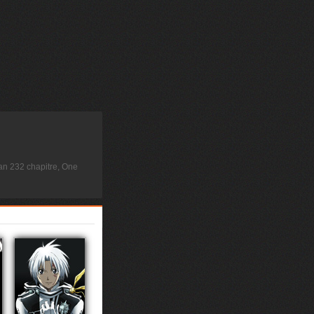
n 232 chapitre, One