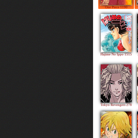
One Piece 1190
Hajime No Ippo 1515
Tokyo Revengers 278