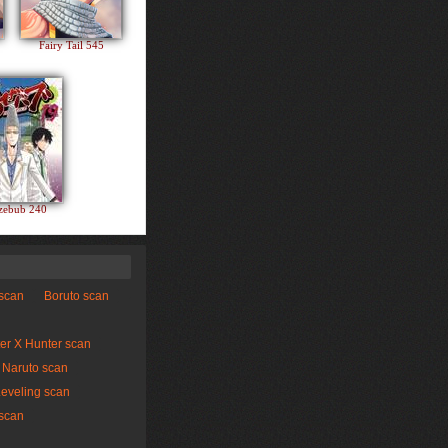
Fairy Tail 545
zebub 240
 scan
Boruto scan
er X Hunter scan
Naruto scan
Leveling scan
scan