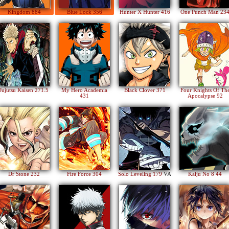
Kingdom 884
Blue Lock 356
Hunter X Hunter 416
One Punch Man 23
Jujutsu Kaisen 271.5
My Hero Academia
Black Clover 371
Four Knights Of Th
431
Apocalypse 92
Dr Stone 232
Fire Force 304
Solo Leveling 179
VA
Kaiju No 8 44