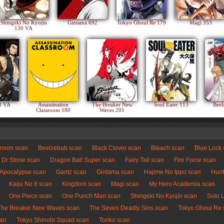
Shingeki No Kyojin
Gintama 692
Tokyo Ghoul Re 179
Magi 353
130
VA
83
VA
Assassination
The Breaker New
Soul Eater 113
Beel
Classroom 180
Waves 201
sroom scan
Beelzebub scan
Black Clover scan
Bleach scan
Blue Lock
Dr Stone scan
Dragon Ball Super scan
Fairy Tail scan
Fire Force scan
 Apocalypse scan
Gantz scan
Gintama scan
Hajime No Ippo scan
Hunt
Kaiju No 8 scan
Kingdom scan
Magi scan
My Hero Academia scan
One Piece scan
One Punch Man scan
Shingeki No Kyojin scan
Solo 
The Breaker New Waves scan
The Seven Deadly Sins scan
Tokyo Ghoul Re 
can
Tokyo Shinobi Squad scan
Toriko scan