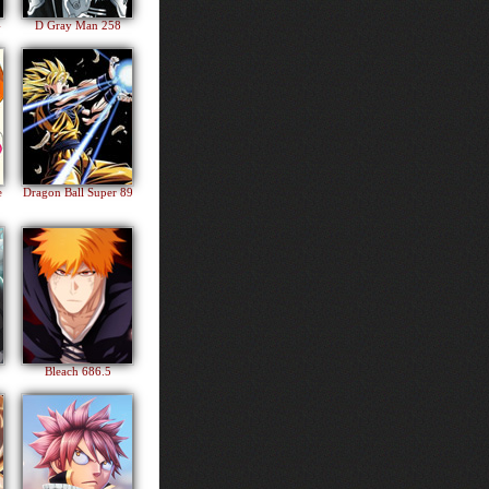
4
D Gray Man 258
e
Dragon Ball Super 89
Bleach 686.5