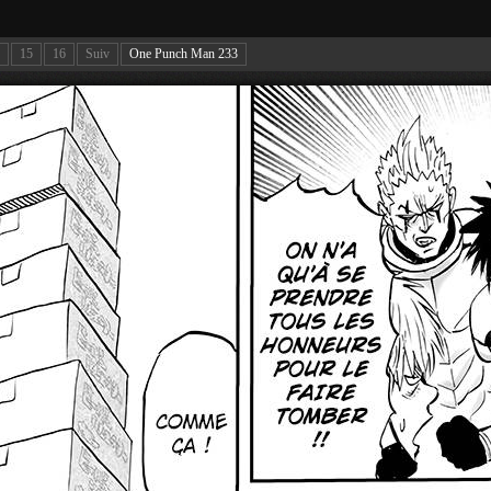
15
16
Suiv
One Punch Man 233