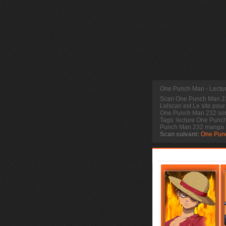
One Punch Man - Lectu
Scan One Punch Man 
Lelscan est Le site pour
One Punch Man 232 sort
Tags: lecture One Punc
Punch Man 232 manga 
Scan suivant:
One Pun