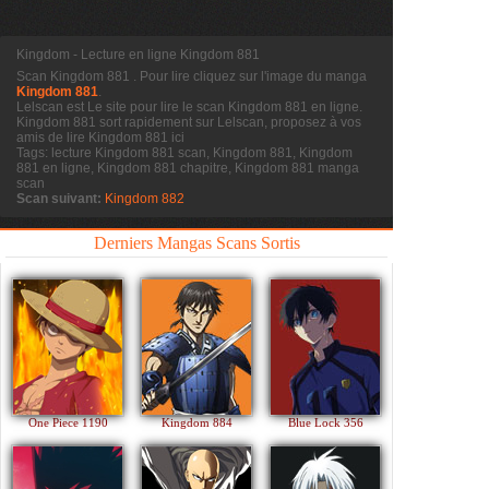
Kingdom - Lecture en ligne Kingdom 881
Scan Kingdom 881
. Pour lire cliquez sur l'image du manga
Kingdom 881
.
Lelscan est Le site pour lire le scan
Kingdom 881 en ligne.
Kingdom 881 sort rapidement sur Lelscan, proposez à vos
amis de lire Kingdom 881 ici
Tags: lecture Kingdom 881 scan, Kingdom 881, Kingdom
881 en ligne, Kingdom 881 chapitre, Kingdom 881 manga
scan
Scan suivant:
Kingdom 882
Derniers Mangas Scans Sortis
One Piece 1190
Kingdom 884
Blue Lock 356