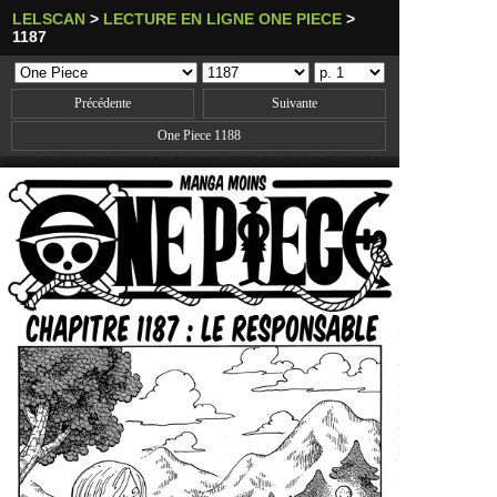
LELSCAN
>
LECTURE EN LIGNE ONE PIECE
>
1187
Précédente
Suivante
One Piece 1188