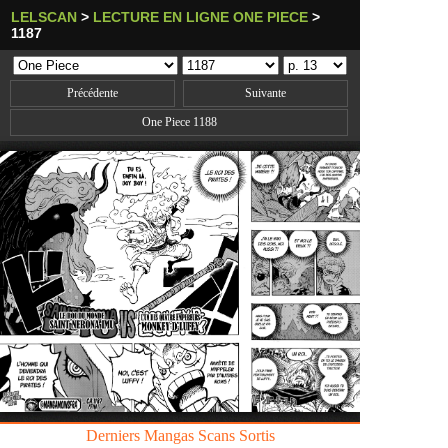
LELSCAN
>
LECTURE EN LIGNE ONE PIECE
>
1187
Précédente
Suivante
One Piece 1188
Derniers Mangas Scans Sortis