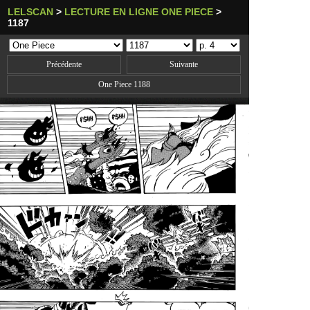
LELSCAN
>
LECTURE EN LIGNE ONE PIECE
>
1187
Précédente
Suivante
One Piece 1188