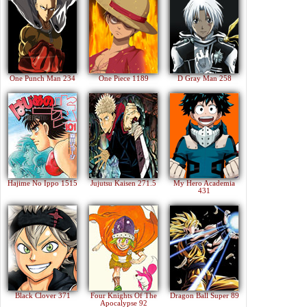
One Punch Man 234
One Piece 1189
D Gray Man 258
Hajime No Ippo 1515
Jujutsu Kaisen 271.5
My Hero Academia
431
Black Clover 371
Four Knights Of The
Dragon Ball Super 89
Apocalypse 92