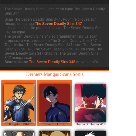
The Seven Deadly Sins - Lecture en ligne The Seven Deadly
Sins 347
Scan The Seven Deadly Sins 347
. Pour lire cliquez sur
l'image du manga
The Seven Deadly Sins 347
.
Lelscan est Le site pour lire le scan
The Seven Deadly Sins
347 en ligne.
The Seven Deadly Sins 347 sort rapidement sur Lelscan,
proposez à vos amis de lire The Seven Deadly Sins 347 ici
Tags: lecture The Seven Deadly Sins 347 scan, The Seven
Deadly Sins 347, The Seven Deadly Sins 347 en ligne, The
Seven Deadly Sins 347 chapitre, The Seven Deadly Sins
347 manga scan
Scan suivant:
The Seven Deadly Sins 348
arrive bientôt...
Derniers Mangas Scans Sortis
Kingdom 884
Blue Lock 356
Hunter X Hunter 416