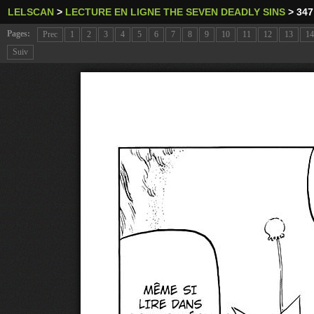
LELSCAN
>
LECTURE EN LIGNE THE SEVEN DEADLY SINS
>
347
Pages:
Prec
1
2
3
4
5
6
7
8
9
10
11
12
13
14
Suiv