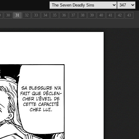
9
30
31
32
33
34
35
36
37
38
39
40
41
42
43