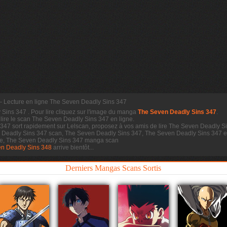
- Lecture en ligne The Seven Deadly Sins 347
 Sins 347
. Pour lire cliquez sur l'image du manga
The Seven Deadly Sins 347
.
 lire le scan
The Seven Deadly Sins 347 en ligne.
47 sort rapidement sur Lelscan, proposez à vos amis de lire The Seven Deadly Si
n Deadly Sins 347 scan, The Seven Deadly Sins 347, The Seven Deadly Sins 347 e
re, The Seven Deadly Sins 347 manga scan
n Deadly Sins 348
arrive bientôt...
Derniers Mangas Scans Sortis