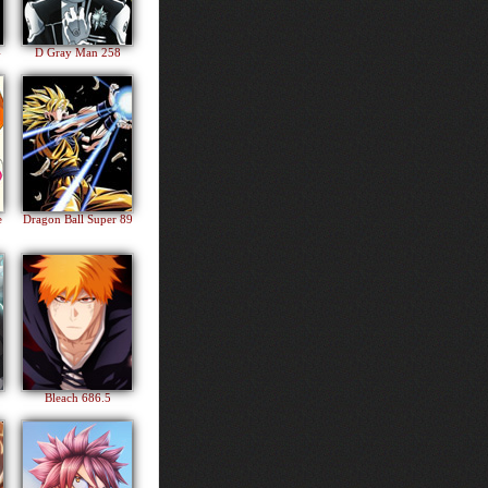
4
D Gray Man 258
e
Dragon Ball Super 89
Bleach 686.5