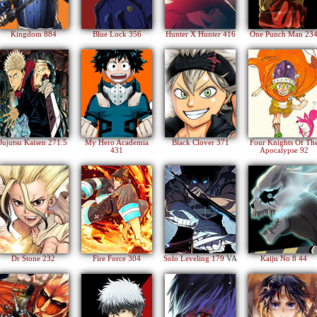
Kingdom 884
Blue Lock 356
Hunter X Hunter 416
One Punch Man 23
Jujutsu Kaisen 271.5
My Hero Academia
Black Clover 371
Four Knights Of Th
431
Apocalypse 92
Dr Stone 232
Fire Force 304
Solo Leveling 179
VA
Kaiju No 8 44