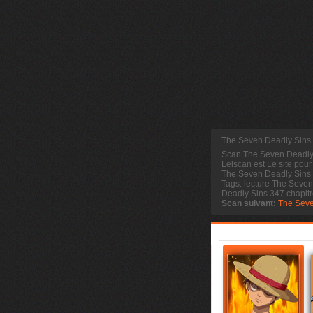
The Seven Deadly Sins 
Scan The Seven Deadly
Lelscan est Le site pour
The Seven Deadly Sins 3
Tags: lecture The Seve
Deadly Sins 347 chapit
Scan suivant:
The Seve