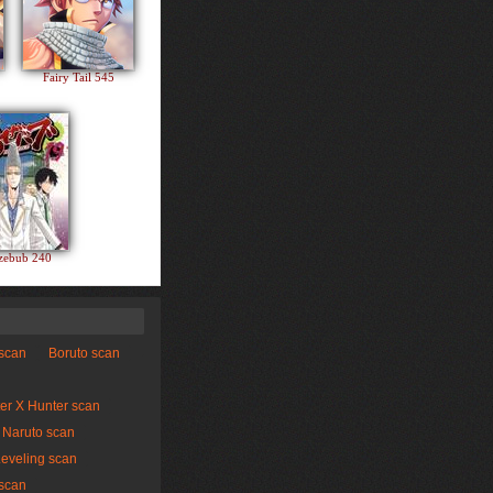
Fairy Tail 545
zebub 240
 scan
Boruto scan
er X Hunter scan
Naruto scan
Leveling scan
scan