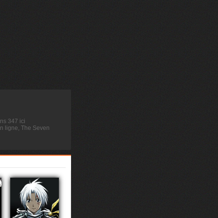
ns 347 ici
n ligne, The Seven