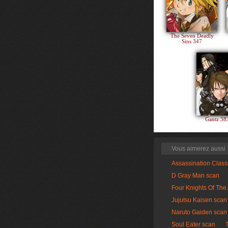
The Seven Deadly
Sins 347
Gantz 3
Vous aimerez aussi
Assassination Clas
D Gray Man scan
Four Knights Of The
Jujutsu Kaisen scan
Naruto Gaiden scan
Soul Eater scan