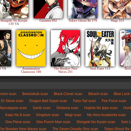
Shingeki No Kyojin
Gintama 692
Tokyo Ghoul Re 179
Magi 353
130
VA
83
VA
Assassination
The Breaker New
Soul Eater 113
Beel
Classroom 180
Waves 201
sroom scan
Beelzebub scan
Black Clover scan
Bleach scan
Blue Lock
Dr Stone scan
Dragon Ball Super scan
Fairy Tail scan
Fire Force scan
 Apocalypse scan
Gantz scan
Gintama scan
Hajime No Ippo scan
Hunt
Kaiju No 8 scan
Kingdom scan
Magi scan
My Hero Academia scan
One Piece scan
One Punch Man scan
Shingeki No Kyojin scan
Solo 
The Breaker New Waves scan
The Seven Deadly Sins scan
Tokyo Ghoul Re 