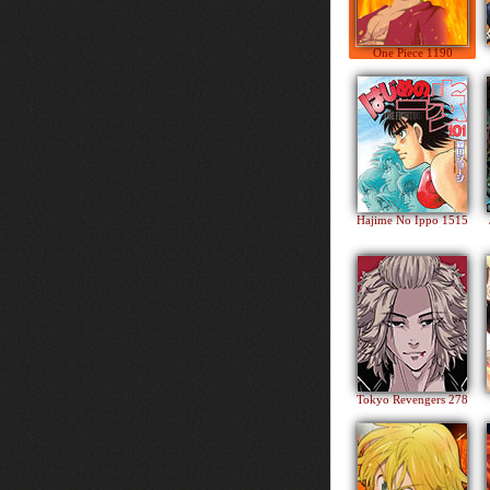
One Piece 1190
Hajime No Ippo 1515
Tokyo Revengers 278