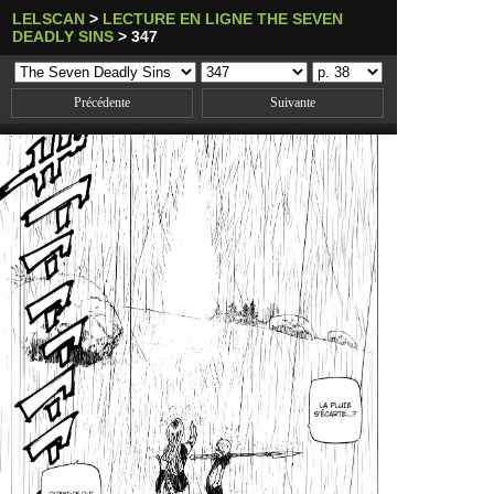
LELSCAN
>
LECTURE EN LIGNE THE SEVEN
DEADLY SINS
>
347
Précédente
Suivante