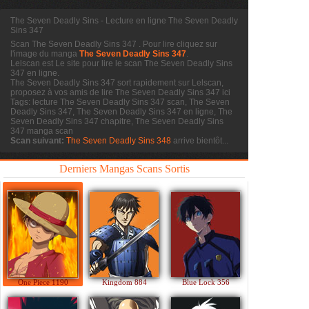
The Seven Deadly Sins - Lecture en ligne The Seven Deadly
Sins 347
Scan The Seven Deadly Sins 347
. Pour lire cliquez sur
l'image du manga
The Seven Deadly Sins 347
.
Lelscan est Le site pour lire le scan
The Seven Deadly Sins
347 en ligne.
The Seven Deadly Sins 347 sort rapidement sur Lelscan,
proposez à vos amis de lire The Seven Deadly Sins 347 ici
Tags: lecture The Seven Deadly Sins 347 scan, The Seven
Deadly Sins 347, The Seven Deadly Sins 347 en ligne, The
Seven Deadly Sins 347 chapitre, The Seven Deadly Sins
347 manga scan
Scan suivant:
The Seven Deadly Sins 348
arrive bientôt...
Derniers Mangas Scans Sortis
One Piece 1190
Kingdom 884
Blue Lock 356