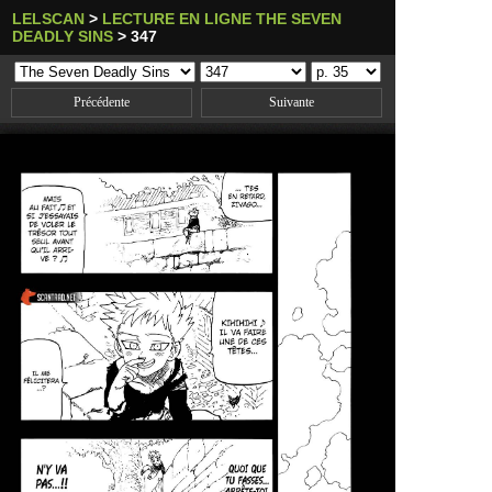
LELSCAN
>
LECTURE EN LIGNE THE SEVEN
DEADLY SINS
>
347
Précédente
Suivante