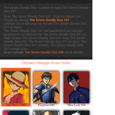
The Seven Deadly Sins - Lecture en ligne The Seven Deadly
Sins 347
Scan The Seven Deadly Sins 347
. Pour lire cliquez sur
l'image du manga
The Seven Deadly Sins 347
.
Lelscan est Le site pour lire le scan
The Seven Deadly Sins
347 en ligne.
The Seven Deadly Sins 347 sort rapidement sur Lelscan,
proposez à vos amis de lire The Seven Deadly Sins 347 ici
Tags: lecture The Seven Deadly Sins 347 scan, The Seven
Deadly Sins 347, The Seven Deadly Sins 347 en ligne, The
Seven Deadly Sins 347 chapitre, The Seven Deadly Sins
347 manga scan
Scan suivant:
The Seven Deadly Sins 348
arrive bientôt...
Derniers Mangas Scans Sortis
One Piece 1190
Kingdom 884
Blue Lock 356