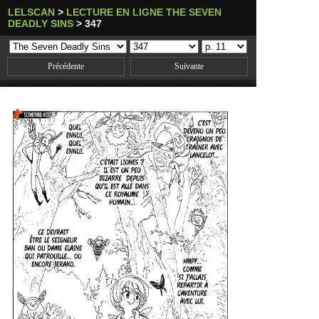
LELSCAN
>
LECTURE EN LIGNE THE SEVEN
DEADLY SINS
>
347
Précédente
Suivante