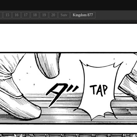
15
16
17
18
19
20
Suiv
Kingdom 877