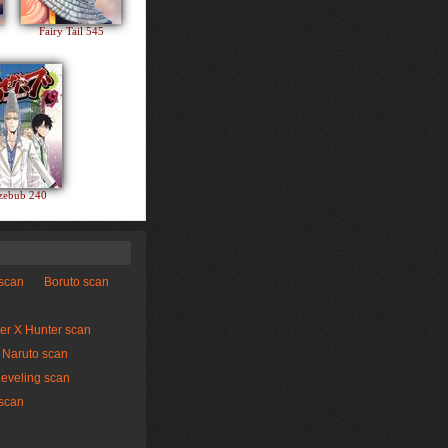
Fairy Tail 545
zebub 240
 scan
Boruto scan
er X Hunter scan
Naruto scan
Leveling scan
scan