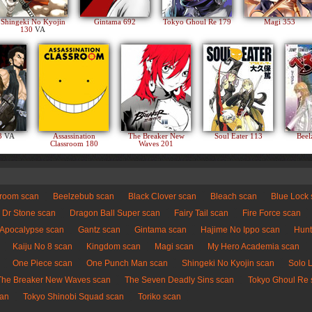
Shingeki No Kyojin
Gintama 692
Tokyo Ghoul Re 179
Magi 353
130
VA
83
VA
Assassination
The Breaker New
Soul Eater 113
Beel
Classroom 180
Waves 201
sroom scan
Beelzebub scan
Black Clover scan
Bleach scan
Blue Lock
Dr Stone scan
Dragon Ball Super scan
Fairy Tail scan
Fire Force scan
 Apocalypse scan
Gantz scan
Gintama scan
Hajime No Ippo scan
Hunt
Kaiju No 8 scan
Kingdom scan
Magi scan
My Hero Academia scan
One Piece scan
One Punch Man scan
Shingeki No Kyojin scan
Solo 
The Breaker New Waves scan
The Seven Deadly Sins scan
Tokyo Ghoul Re 
can
Tokyo Shinobi Squad scan
Toriko scan