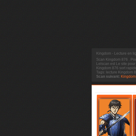
Kingdom - Lecture en l
Scan Kingdom 876
. Po
Lelscan est Le site pour
Kingdom 876 sort rapide
Tags: lecture Kingdom 
Scan suivant:
Kingdom