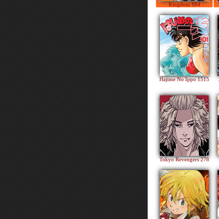
Kingdom 884
Hajime No Ippo 1515
Tokyo Revengers 278