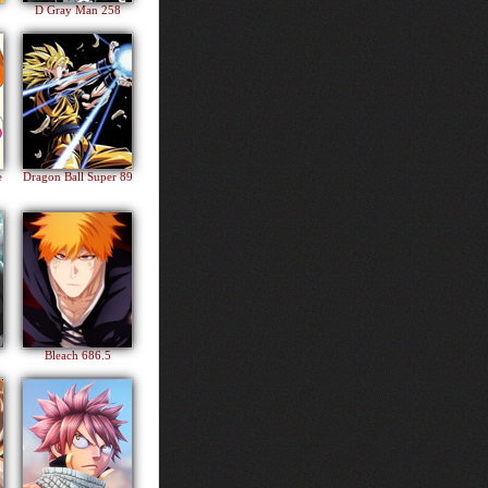
D Gray Man 258
e
Dragon Ball Super 89
Bleach 686.5