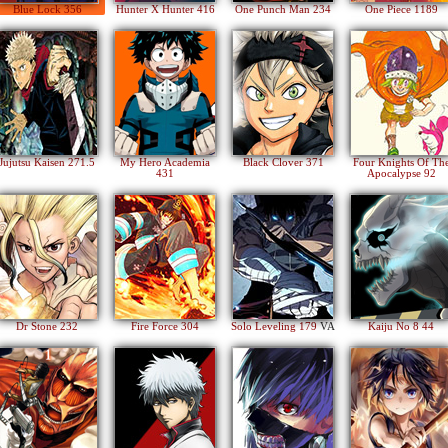
Blue Lock 356
Hunter X Hunter 416
One Punch Man 234
One Piece 1189
Jujutsu Kaisen 271.5
My Hero Academia
Black Clover 371
Four Knights Of Th
431
Apocalypse 92
Dr Stone 232
Fire Force 304
Solo Leveling 179
VA
Kaiju No 8 44