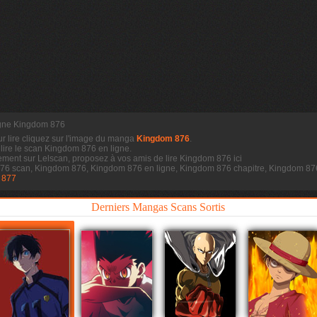
igne Kingdom 876
ur lire cliquez sur l'image du manga
Kingdom 876
.
 lire le scan
Kingdom 876 en ligne.
ment sur Lelscan, proposez à vos amis de lire Kingdom 876 ici
876 scan, Kingdom 876, Kingdom 876 en ligne, Kingdom 876 chapitre, Kingdom 8
 877
Derniers Mangas Scans Sortis