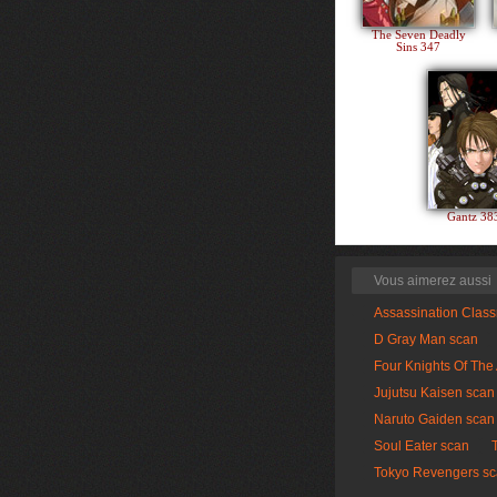
The Seven Deadly
Sins 347
Gantz 3
Vous aimerez aussi
Assassination Clas
D Gray Man scan
Four Knights Of The
Jujutsu Kaisen scan
Naruto Gaiden scan
Soul Eater scan
Tokyo Revengers s