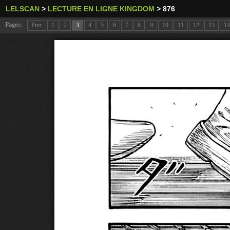
LELSCAN
>
LECTURE EN LIGNE KINGDOM
>
876
Pages:
Prec
1
2
3
4
5
6
7
8
9
10
11
12
13
14