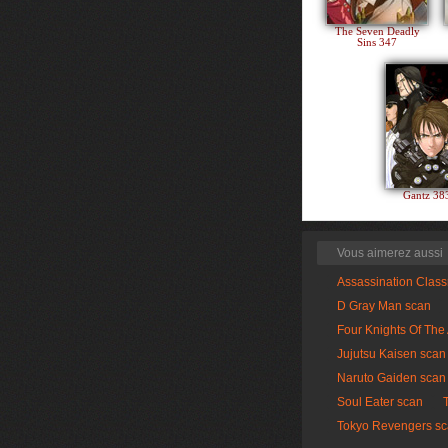
The Seven Deadly
Sins 347
Gantz 3
Vous aimerez aussi
Assassination Clas
D Gray Man scan
Four Knights Of The
Jujutsu Kaisen scan
Naruto Gaiden scan
Soul Eater scan
Tokyo Revengers s