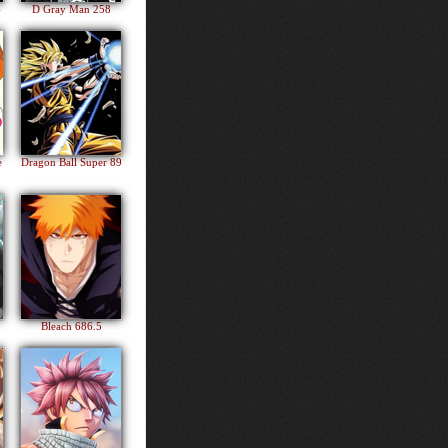
4
D Gray Man 258
e
Dragon Ball Super 89
Bleach 686.5