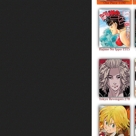
One Piece 1190
Hajime No Ippo 1515
Tokyo Revengers 278