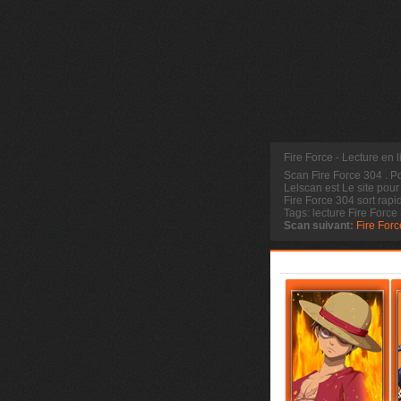
Fire Force - Lecture en 
Scan Fire Force 304
. P
Lelscan est Le site pour
Fire Force 304 sort rapi
Tags: lecture Fire Force
Scan suivant:
Fire For