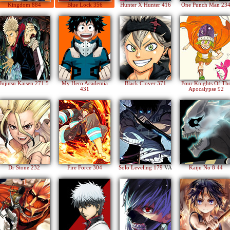
Kingdom 884
Blue Lock 356
Hunter X Hunter 416
One Punch Man 23
Jujutsu Kaisen 271.5
My Hero Academia
Black Clover 371
Four Knights Of Th
431
Apocalypse 92
Dr Stone 232
Fire Force 304
Solo Leveling 179
VA
Kaiju No 8 44