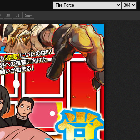
9
30
31
Suiv