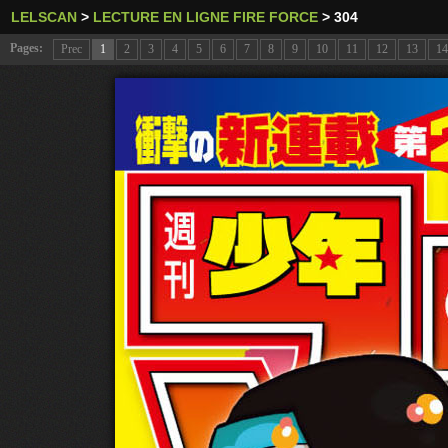
LELSCAN
>
LECTURE EN LIGNE FIRE FORCE
>
304
Pages:
Prec
1
2
3
4
5
6
7
8
9
10
11
12
13
14