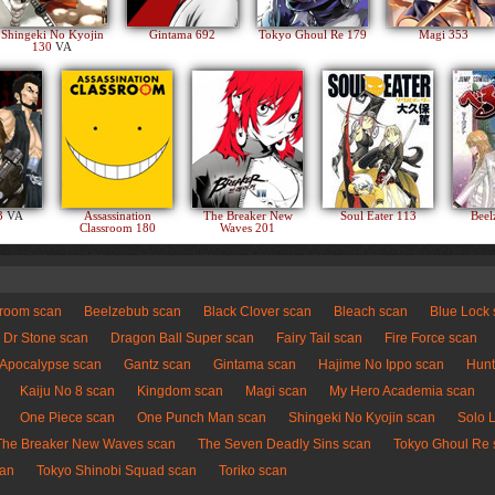
Shingeki No Kyojin
Gintama 692
Tokyo Ghoul Re 179
Magi 353
130
VA
83
VA
Assassination
The Breaker New
Soul Eater 113
Beel
Classroom 180
Waves 201
sroom scan
Beelzebub scan
Black Clover scan
Bleach scan
Blue Lock
Dr Stone scan
Dragon Ball Super scan
Fairy Tail scan
Fire Force scan
 Apocalypse scan
Gantz scan
Gintama scan
Hajime No Ippo scan
Hunt
Kaiju No 8 scan
Kingdom scan
Magi scan
My Hero Academia scan
One Piece scan
One Punch Man scan
Shingeki No Kyojin scan
Solo 
The Breaker New Waves scan
The Seven Deadly Sins scan
Tokyo Ghoul Re 
can
Tokyo Shinobi Squad scan
Toriko scan