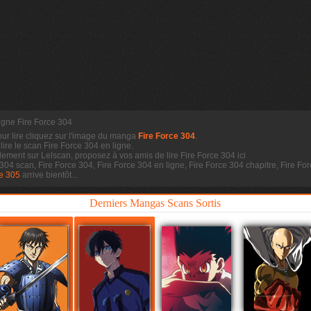
ligne Fire Force 304
our lire cliquez sur l'image du manga
Fire Force 304
.
 lire le scan
Fire Force 304 en ligne.
dement sur Lelscan, proposez à vos amis de lire Fire Force 304 ici
 304 scan, Fire Force 304, Fire Force 304 en ligne, Fire Force 304 chapitre, Fire 
ce 305
arrive bientôt...
Derniers Mangas Scans Sortis