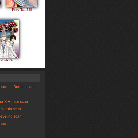
Fairy Tail 545
zebub 240
 scan
Boruto scan
er X Hunter scan
Naruto scan
Leveling scan
scan