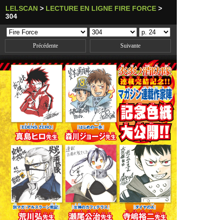
LELSCAN
>
LECTURE EN LIGNE FIRE FORCE
>
304
Précédente
Suivante