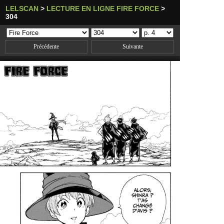
LELSCAN
>
LECTURE EN LIGNE FIRE FORCE
>
304
Précédente
Suivante