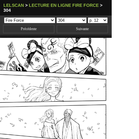
LELSCAN
>
LECTURE EN LIGNE FIRE FORCE
>
304
Précédente
Suivante