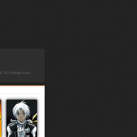
ock 352 manga scan