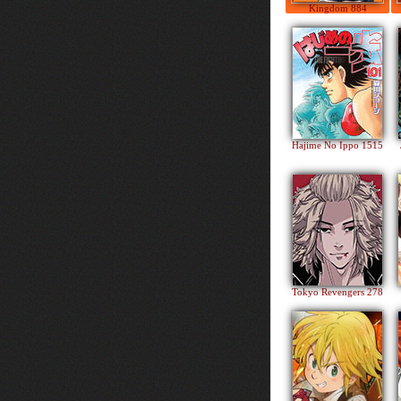
Kingdom 884
Hajime No Ippo 1515
Tokyo Revengers 278