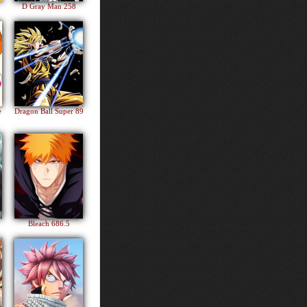
D Gray Man 258
e
Dragon Ball Super 89
Bleach 686.5