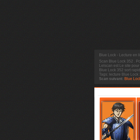
Blue Lock - Lecture en 
Scan Blue Lock 352
. P
Lelscan est Le site pour
Blue Lock 352 sort rapi
Tags: lecture Blue Lock
Scan suivant:
Blue Loc