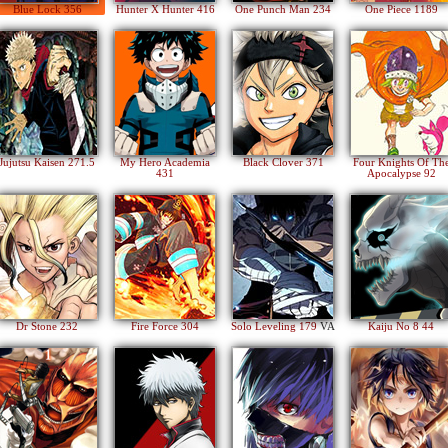
Blue Lock 356
Hunter X Hunter 416
One Punch Man 234
One Piece 1189
Jujutsu Kaisen 271.5
My Hero Academia
Black Clover 371
Four Knights Of Th
431
Apocalypse 92
Dr Stone 232
Fire Force 304
Solo Leveling 179
VA
Kaiju No 8 44