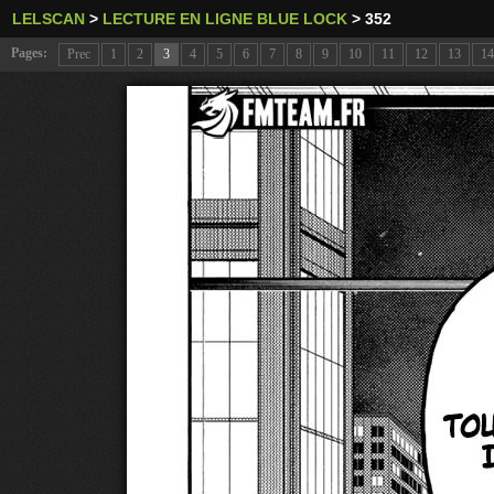
LELSCAN
>
LECTURE EN LIGNE BLUE LOCK
>
352
Pages:
Prec
1
2
3
4
5
6
7
8
9
10
11
12
13
14