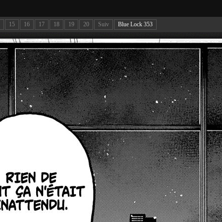
15
16
17
18
19
20
Suiv
Blue Lock 353