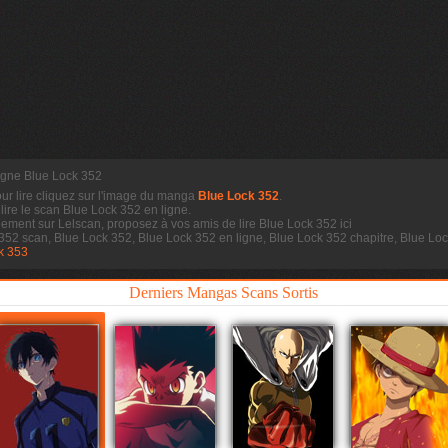
ligne Blue Lock 352
our lire cliquez sur l'image du manga
Blue Lock 352
.
 lire le scan
Blue Lock 352 en ligne.
dement sur Lelscan, proposez à vos amis de lire Blue Lock 352 ici
 352 scan, Blue Lock 352, Blue Lock 352 en ligne, Blue Lock 352 chapitre, Blue L
k 353
Derniers Mangas Scans Sortis