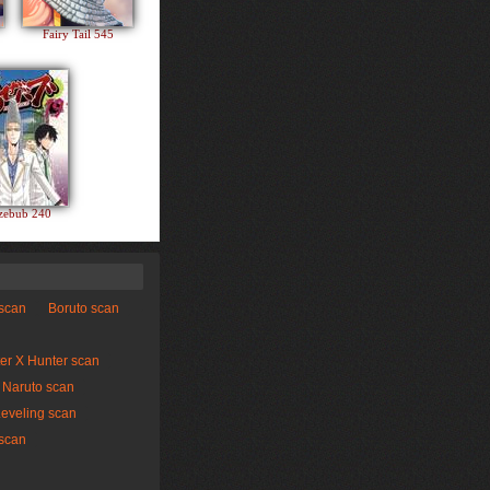
Fairy Tail 545
zebub 240
 scan
Boruto scan
er X Hunter scan
Naruto scan
Leveling scan
scan