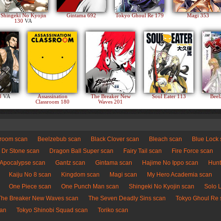
Shingeki No Kyojin
Gintama 692
Tokyo Ghoul Re 179
Magi 353
130
VA
83
VA
Assassination
The Breaker New
Soul Eater 113
Beel
Classroom 180
Waves 201
sroom scan
Beelzebub scan
Black Clover scan
Bleach scan
Blue Lock
Dr Stone scan
Dragon Ball Super scan
Fairy Tail scan
Fire Force scan
 Apocalypse scan
Gantz scan
Gintama scan
Hajime No Ippo scan
Hunt
Kaiju No 8 scan
Kingdom scan
Magi scan
My Hero Academia scan
One Piece scan
One Punch Man scan
Shingeki No Kyojin scan
Solo 
The Breaker New Waves scan
The Seven Deadly Sins scan
Tokyo Ghoul Re 
can
Tokyo Shinobi Squad scan
Toriko scan