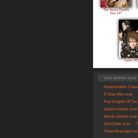
The Seven Deadly
Sins 347
Gantz 3
Vous aimerez aussi
Assassination Clas
D Gray Man scan
Four Knights Of The
Jujutsu Kaisen scan
Naruto Gaiden scan
Soul Eater scan
Tokyo Revengers s