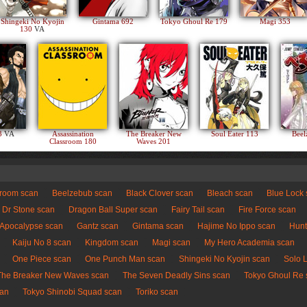
Shingeki No Kyojin
Gintama 692
Tokyo Ghoul Re 179
Magi 353
130
VA
83
VA
Assassination
The Breaker New
Soul Eater 113
Beel
Classroom 180
Waves 201
sroom scan
Beelzebub scan
Black Clover scan
Bleach scan
Blue Lock
Dr Stone scan
Dragon Ball Super scan
Fairy Tail scan
Fire Force scan
 Apocalypse scan
Gantz scan
Gintama scan
Hajime No Ippo scan
Hunt
Kaiju No 8 scan
Kingdom scan
Magi scan
My Hero Academia scan
One Piece scan
One Punch Man scan
Shingeki No Kyojin scan
Solo 
The Breaker New Waves scan
The Seven Deadly Sins scan
Tokyo Ghoul Re 
can
Tokyo Shinobi Squad scan
Toriko scan