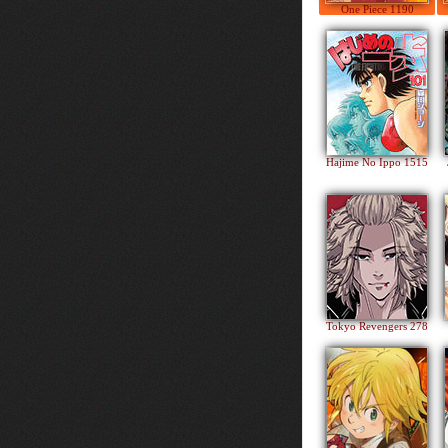
One Piece 1190
Hajime No Ippo 1515
Tokyo Revengers 278