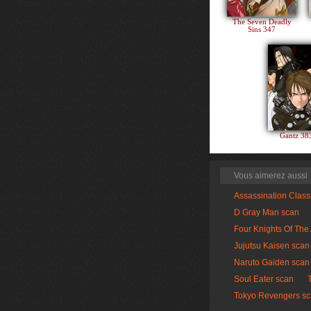
The Seven Deadly
Sins 347
Gantz 3
Vous aimerez aussi
Assassination Clas
D Gray Man scan
Four Knights Of The
Jujutsu Kaisen scan
Naruto Gaiden scan
Soul Eater scan
Tokyo Revengers s