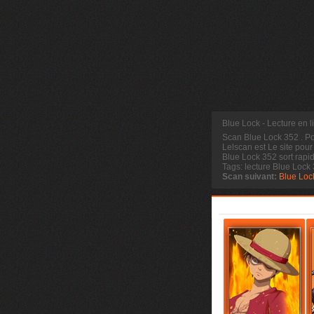
Blue Lock - Lecture en 
Scan Blue Lock 352
. P
Lelscan est Le site pour
Blue Lock 352 sort rapi
Tags: lecture Blue Lock
Scan suivant:
Blue Loc