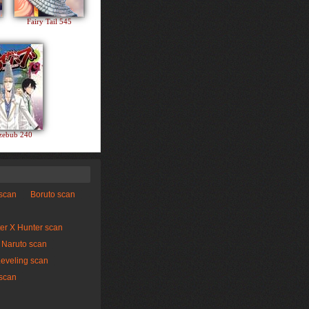
Fairy Tail 545
zebub 240
 scan
Boruto scan
er X Hunter scan
Naruto scan
Leveling scan
scan