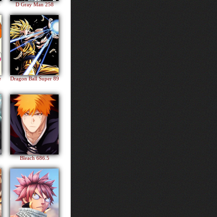
4
D Gray Man 258
e
Dragon Ball Super 89
Bleach 686.5