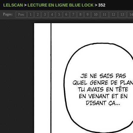
LELSCAN
>
LECTURE EN LIGNE BLUE LOCK
>
352
Pages:
Prec
1
2
3
4
5
6
7
8
9
10
11
12
13
14