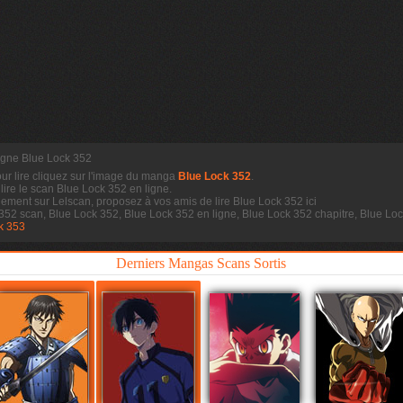
ligne Blue Lock 352
our lire cliquez sur l'image du manga
Blue Lock 352
.
 lire le scan
Blue Lock 352 en ligne.
dement sur Lelscan, proposez à vos amis de lire Blue Lock 352 ici
 352 scan, Blue Lock 352, Blue Lock 352 en ligne, Blue Lock 352 chapitre, Blue L
k 353
Derniers Mangas Scans Sortis