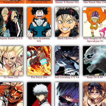
Kingdom 884
Blue Lock 356
Hunter X Hunter 416
One Punch Man 23
Jujutsu Kaisen 271.5
My Hero Academia
Black Clover 371
Four Knights Of Th
431
Apocalypse 92
Dr Stone 232
Fire Force 304
Solo Leveling 179
VA
Kaiju No 8 44