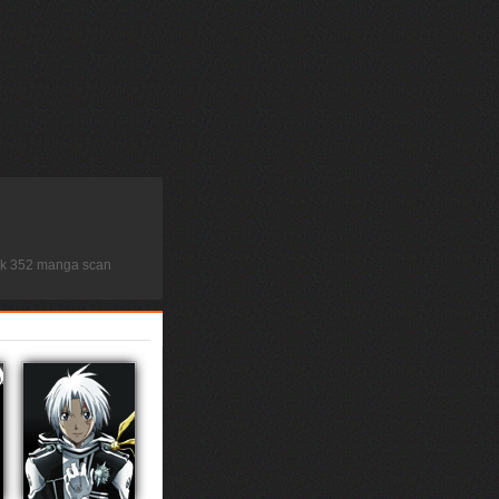
ock 352 manga scan