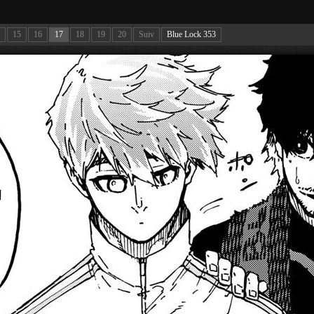
15
16
17
18
19
20
Suiv
Blue Lock 353