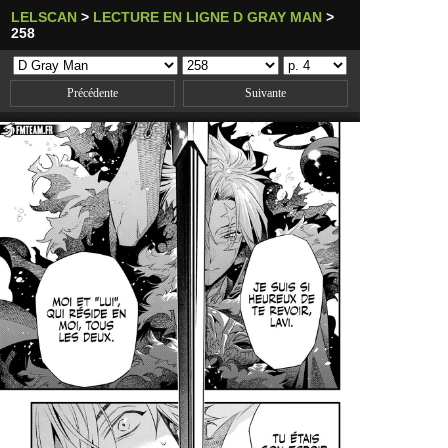
LELSCAN
>
LECTURE EN LIGNE D GRAY MAN
>
258
Précédente
Suivante