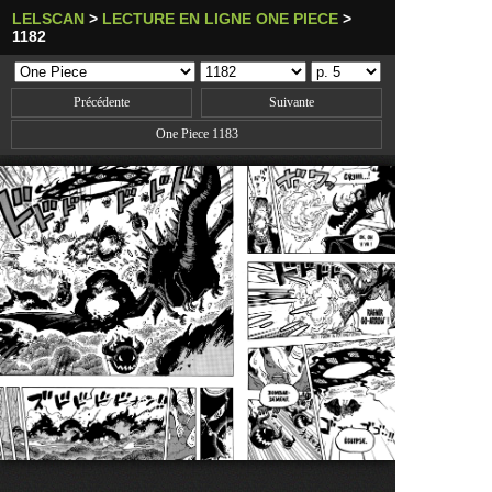
LELSCAN
>
LECTURE EN LIGNE ONE PIECE
>
1182
Précédente
Suivante
One Piece 1183