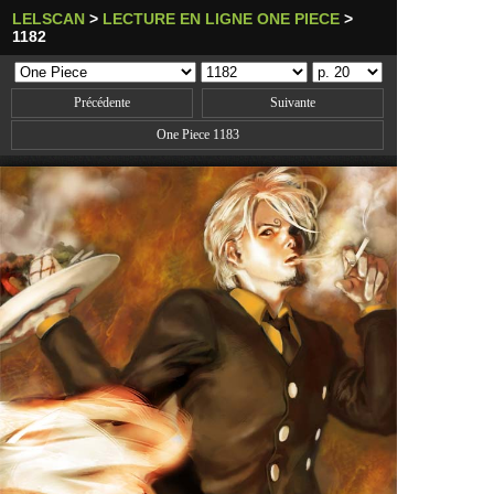
LELSCAN
>
LECTURE EN LIGNE ONE PIECE
>
1182
Précédente
Suivante
One Piece 1183