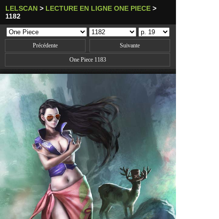
LELSCAN
>
LECTURE EN LIGNE ONE PIECE
>
1182
Précédente
Suivante
One Piece 1183