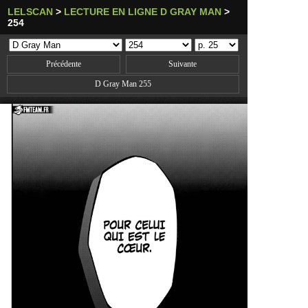
LELSCAN
>
LECTURE EN LIGNE D GRAY MAN
>
254
Précédente
Suivante
D Gray Man 255