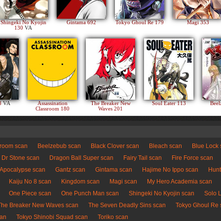
Shingeki No Kyojin
Gintama 692
Tokyo Ghoul Re 179
Magi 353
130
VA
83
VA
Assassination
The Breaker New
Soul Eater 113
Beel
Classroom 180
Waves 201
sroom scan
Beelzebub scan
Black Clover scan
Bleach scan
Blue Lock
Dr Stone scan
Dragon Ball Super scan
Fairy Tail scan
Fire Force scan
 Apocalypse scan
Gantz scan
Gintama scan
Hajime No Ippo scan
Hunt
Kaiju No 8 scan
Kingdom scan
Magi scan
My Hero Academia scan
One Piece scan
One Punch Man scan
Shingeki No Kyojin scan
Solo 
The Breaker New Waves scan
The Seven Deadly Sins scan
Tokyo Ghoul Re 
can
Tokyo Shinobi Squad scan
Toriko scan