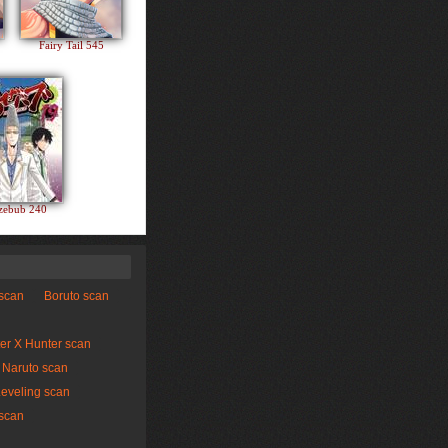
Fairy Tail 545
zebub 240
 scan
Boruto scan
er X Hunter scan
Naruto scan
Leveling scan
scan