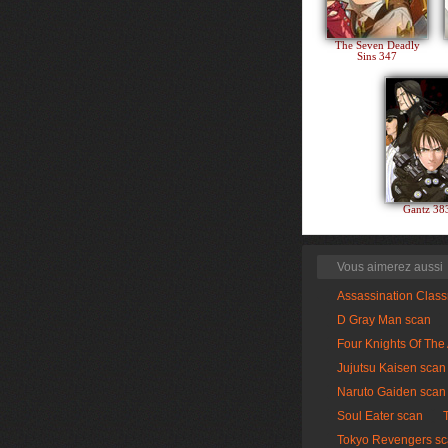
The Seven Deadly
Sins 347
Gantz 3
Vous aimerez aussi
Assassination Clas
D Gray Man scan
Four Knights Of The
Jujutsu Kaisen scan
Naruto Gaiden scan
Soul Eater scan
Tokyo Revengers s