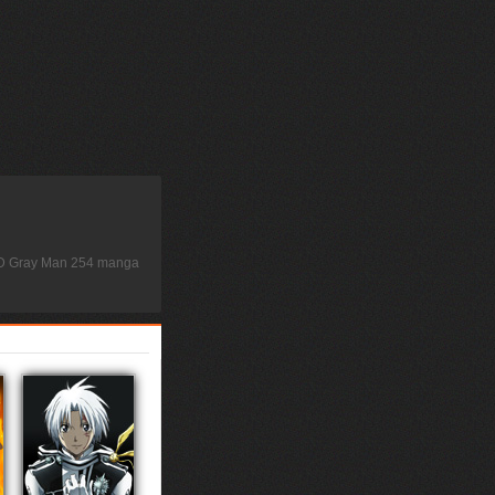
, D Gray Man 254 manga