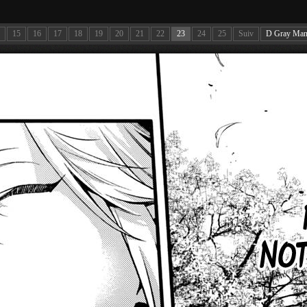
15
16
17
18
19
20
21
22
23
24
25
Suiv
D Gray Man