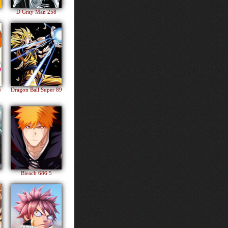
D Gray Man 258
e
Dragon Ball Super 89
Bleach 686.5