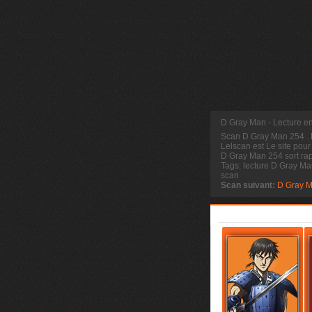
D Gray Man - Lecture e
Scan D Gray Man 254
.
Lelscan est Le site pour
D Gray Man 254 sort rap
Tags: lecture D Gray M
scan
Scan suivant:
D Gray 