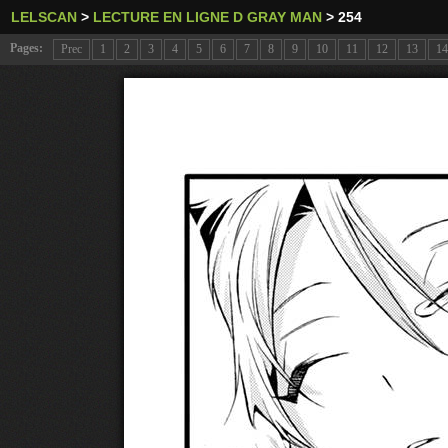
LELSCAN
>
LECTURE EN LIGNE D GRAY MAN
>
254
Pages:
Prec
1
2
3
4
5
6
7
8
9
10
11
12
13
14