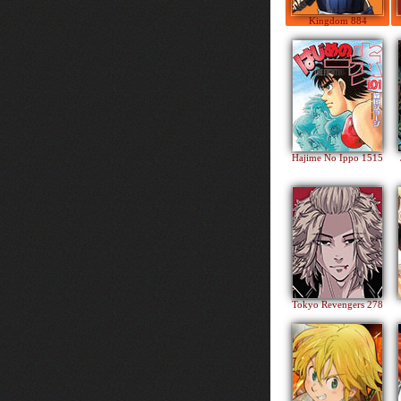
Kingdom 884
Hajime No Ippo 1515
Tokyo Revengers 278