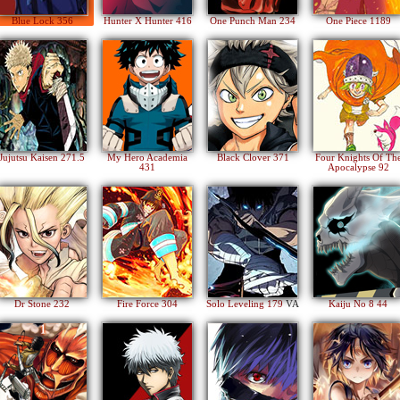
Blue Lock 356
Hunter X Hunter 416
One Punch Man 234
One Piece 1189
Jujutsu Kaisen 271.5
My Hero Academia
Black Clover 371
Four Knights Of Th
431
Apocalypse 92
Dr Stone 232
Fire Force 304
Solo Leveling 179
VA
Kaiju No 8 44