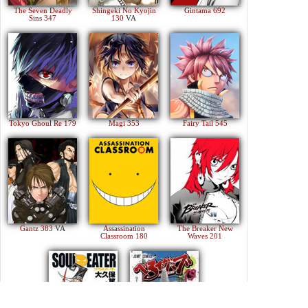
The Seven Deadly
Shingeki No Kyojin
Gintama 692
Sins 347
130
VA
Tokyo Ghoul Re 179
Magi 353
Fairy Tail 545
Gantz 383
VA
Assassination
The Breaker New
Classroom 180
Waves 201