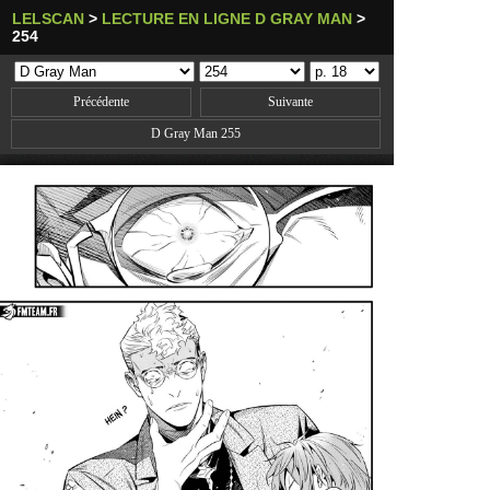
LELSCAN
>
LECTURE EN LIGNE D GRAY MAN
>
254
Précédente
Suivante
D Gray Man 255