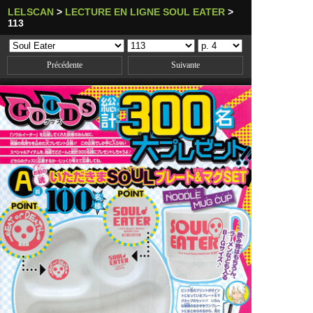
LELSCAN
>
LECTURE EN LIGNE SOUL EATER
>
113
Précédente
Suivante