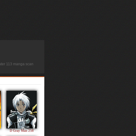
 Eater 113 manga scan
D Gray Man 258