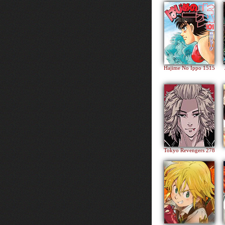
Hajime No Ippo 1515
Tokyo Revengers 278