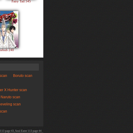
Fairy Tail 545
zebub 240
 scan
Boruto scan
er X Hunter scan
Naruto scan
Leveling scan
scan
 113 page 43, Soul Eater 113 page 44