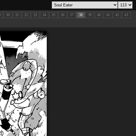
9
30
31
32
33
34
35
36
37
38
39
40
41
42
43