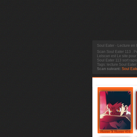
Soul Eater - Lecture en 
Scan Soul Eater 113
. P
Lelscan est Le site pour
Soul Eater 113 sort rapi
Tags: lecture Soul Eate
Scan suivant:
Soul Eat
Hunter X Hunter 416