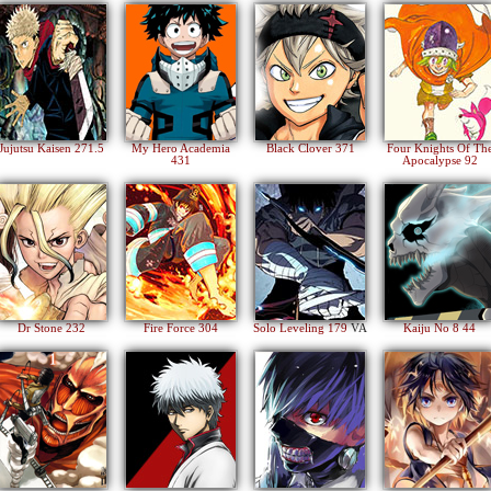
Jujutsu Kaisen 271.5
My Hero Academia
Black Clover 371
Four Knights Of Th
431
Apocalypse 92
Dr Stone 232
Fire Force 304
Solo Leveling 179
VA
Kaiju No 8 44