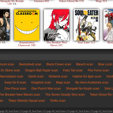
Shingeki No Kyojin
Gintama 692
Tokyo Ghoul Re 179
Magi 353
130
VA
83
VA
Assassination
The Breaker New
Soul Eater 113
Beel
Classroom 180
Waves 201
sroom scan
Beelzebub scan
Black Clover scan
Bleach scan
Blue Lock
Dr Stone scan
Dragon Ball Super scan
Fairy Tail scan
Fire Force scan
 Apocalypse scan
Gantz scan
Gintama scan
Hajime No Ippo scan
Hunt
Kaiju No 8 scan
Kingdom scan
Magi scan
My Hero Academia scan
One Piece scan
One Punch Man scan
Shingeki No Kyojin scan
Solo 
The Breaker New Waves scan
The Seven Deadly Sins scan
Tokyo Ghoul Re 
can
Tokyo Shinobi Squad scan
Toriko scan
 page 38, Soul Eater 113 page 39, Soul Eater 113 page 40, Soul Eater 113 page 41, Soul Eater 113 page 42, Soul Eater