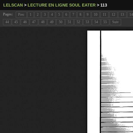
LELSCAN
>
LECTURE EN LIGNE SOUL EATER
>
113
Pages:
Prec
1
2
3
4
5
6
7
8
9
10
11
12
13
14
44
45
46
47
48
49
50
51
52
53
54
55
Suiv