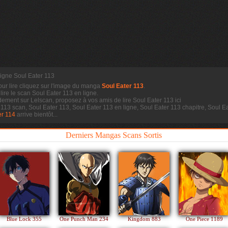
ligne Soul Eater 113
our lire cliquez sur l'image du manga
Soul Eater 113
.
 lire le scan
Soul Eater 113 en ligne.
dement sur Lelscan, proposez à vos amis de lire Soul Eater 113 ici
r 113 scan, Soul Eater 113, Soul Eater 113 en ligne, Soul Eater 113 chapitre, Soul
er 114
arrive bientôt...
Derniers Mangas Scans Sortis
Blue Lock 355
One Punch Man 234
Kingdom 883
One Piece 1189