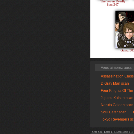
The Seven Deadly
Sins 347
Gantz 3
Vous aimerez aussi
Assassination Clas
D Gray Man scan
Four Knights Of The
Jujutsu Kaisen scan
Naruto Gaiden scan
Soul Eater scan
Tokyo Revengers s
Scan Soul Eater 113, Soul Eater 113