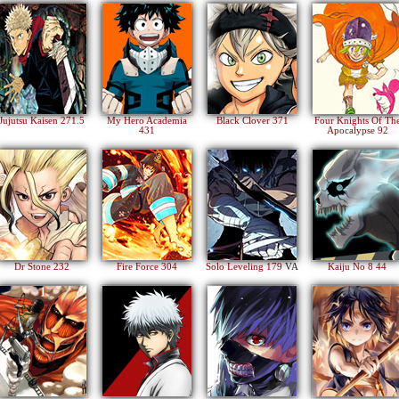
Jujutsu Kaisen 271.5
My Hero Academia
Black Clover 371
Four Knights Of Th
431
Apocalypse 92
Dr Stone 232
Fire Force 304
Solo Leveling 179
VA
Kaiju No 8 44