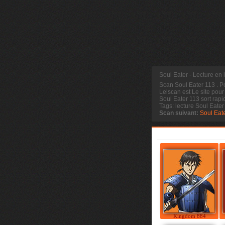
Soul Eater - Lecture en 
Scan Soul Eater 113
. P
Lelscan est Le site pour
Soul Eater 113 sort rapi
Tags: lecture Soul Eate
Scan suivant:
Soul Eat
Kingdom 884