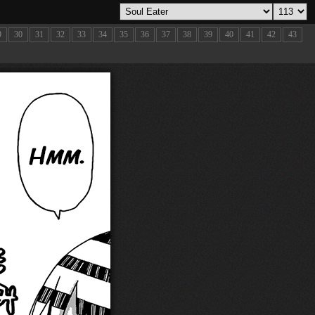
9
30
31
32
33
34
35
36
37
38
39
40
41
42
43