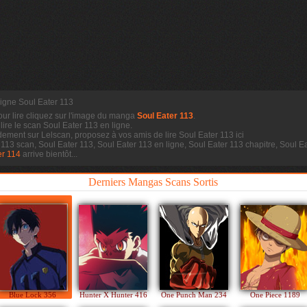
ligne Soul Eater 113
our lire cliquez sur l'image du manga
Soul Eater 113
.
 lire le scan
Soul Eater 113 en ligne.
dement sur Lelscan, proposez à vos amis de lire Soul Eater 113 ici
r 113 scan, Soul Eater 113, Soul Eater 113 en ligne, Soul Eater 113 chapitre, Soul
er 114
arrive bientôt...
Derniers Mangas Scans Sortis
Blue Lock 356
Hunter X Hunter 416
One Punch Man 234
One Piece 1189