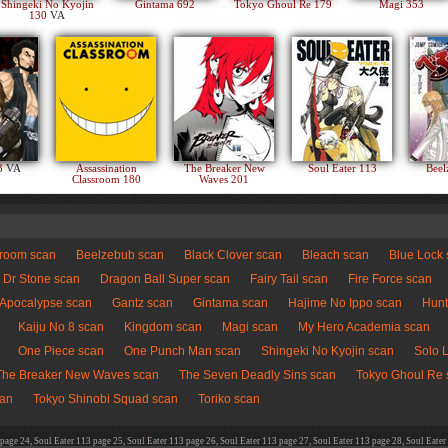
Shingeki No Kyojin
Gintama 692
Tokyo Ghoul Re 179
Magi 353
130
VA
83
VA
Assassination
The Breaker New
Soul Eater 113
Beel
Classroom 180
Waves 201
sroom scan
Beelzebub scan
Black Clover scan
Bleach scan
Blue Lock
Dr Stone scan
Dragon Ball Super scan
Fairy Tail scan
Fire Force scan
 Apocalypse scan
Gantz scan
Gintama scan
Hajime No Ippo scan
Hunt
Kaiju No 8 scan
Kingdom scan
Magi scan
My Hero Academia scan
One Piece scan
One Punch Man scan
Shingeki No Kyojin scan
Solo 
The Breaker New Waves scan
The Seven Deadly Sins scan
Tokyo Ghoul Re 
can
Tokyo Shinobi Squad scan
Toriko scan
 page 24, Soul Eater 113 page 25, Soul Eater 113 page 26, Soul Eater 113 page 27, Soul Eater 113 page 28, Soul Eater