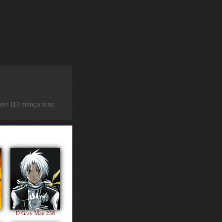
 Eater 113 manga scan
D Gray Man 258