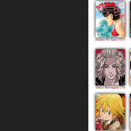
Hajime No Ippo 1515
Tokyo Revengers 278