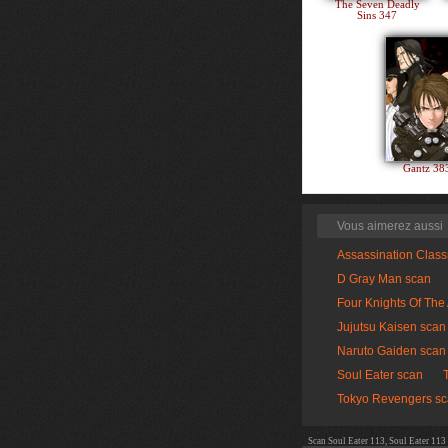
The Seven Deadly
Sins 347
Gantz 3
Vous aimerez aussi
Assassination Clas
D Gray Man scan
Four Knights Of The
Jujutsu Kaisen scan
Naruto Gaiden scan
Soul Eater scan
Tokyo Revengers s
Scan Soul Eater 113, Soul Eater 113