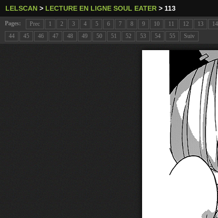
LELSCAN
>
LECTURE EN LIGNE SOUL EATER
>
113
Pages:
Prec
1
2
3
4
5
6
7
8
9
10
11
12
13
14
44
45
46
47
48
49
50
51
52
53
54
55
Suiv