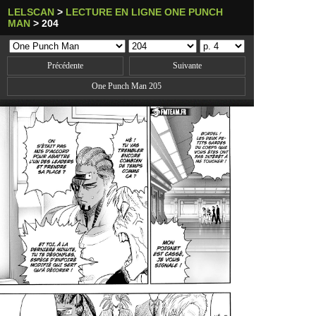
LELSCAN
>
LECTURE EN LIGNE ONE PUNCH
MAN
>
204
Précédente
Suivante
One Punch Man 205