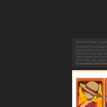
One Punch Man - Lectu
Scan One Punch Man 
Lelscan est Le site pour
One Punch Man 204 sort
Tags: lecture One Punc
Punch Man 204 manga 
Scan suivant:
One Pun