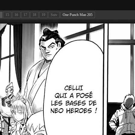
15
16
17
18
19
Suiv
One Punch Man 205