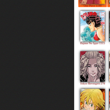
One Piece 1190
Hajime No Ippo 1515
Tokyo Revengers 278