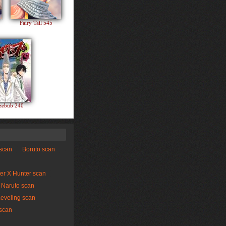
Fairy Tail 545
zebub 240
 scan
Boruto scan
er X Hunter scan
Naruto scan
Leveling scan
scan