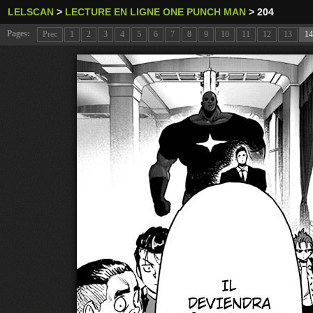
LELSCAN
>
LECTURE EN LIGNE ONE PUNCH MAN
>
204
Pages:
Prec
1
2
3
4
5
6
7
8
9
10
11
12
13
14