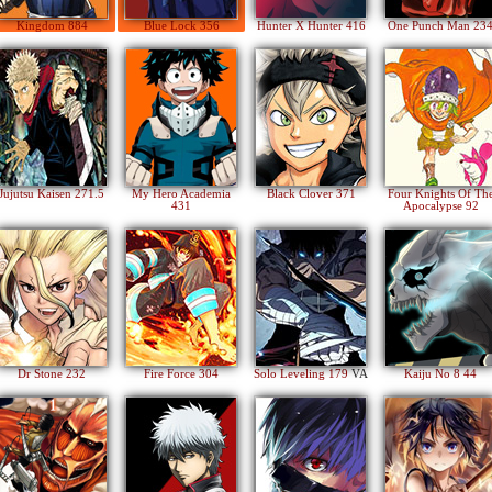
Kingdom 884
Blue Lock 356
Hunter X Hunter 416
One Punch Man 23
Jujutsu Kaisen 271.5
My Hero Academia
Black Clover 371
Four Knights Of Th
431
Apocalypse 92
Dr Stone 232
Fire Force 304
Solo Leveling 179
VA
Kaiju No 8 44