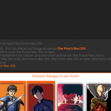
re en ligne One Punch Man 204
204
. Pour lire cliquez sur l'image du manga
One Punch Man 204
.
 lire le scan
One Punch Man 204 en ligne.
 rapidement sur Lelscan, proposez à vos amis de lire One Punch Man 204 ici
h Man 204 scan, One Punch Man 204, One Punch Man 204 en ligne, One Punch Ma
scan
ch Man 205
Derniers Mangas Scans Sortis