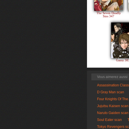
The Seven Deadly
Sins 347
Gantz 3
Vous aimerez aussi
Assassination Clas
D Gray Man scan
Four Knights Of The
Jujutsu Kaisen scan
Naruto Gaiden scan
Soul Eater scan
Tokyo Revengers s