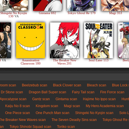
Shingeki No Kyojin
Gintama 692
Tokyo Ghoul Re 179
Magi 353
130
VA
83
VA
Assassination
The Breaker New
Soul Eater 113
Beel
Classroom 180
Waves 201
sroom scan
Beelzebub scan
Black Clover scan
Bleach scan
Blue Lock
Dr Stone scan
Dragon Ball Super scan
Fairy Tail scan
Fire Force scan
 Apocalypse scan
Gantz scan
Gintama scan
Hajime No Ippo scan
Hunt
Kaiju No 8 scan
Kingdom scan
Magi scan
My Hero Academia scan
One Piece scan
One Punch Man scan
Shingeki No Kyojin scan
Solo 
The Breaker New Waves scan
The Seven Deadly Sins scan
Tokyo Ghoul Re 
can
Tokyo Shinobi Squad scan
Toriko scan