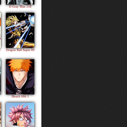
4
D Gray Man 258
e
Dragon Ball Super 89
Bleach 686.5