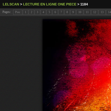
LELSCAN
>
LECTURE EN LIGNE ONE PIECE
>
1184
Pages:
Prec
1
2
3
4
5
6
7
8
9
10
11
12
13
14