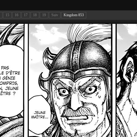
15
16
17
18
19
Suiv
Kingdom 853