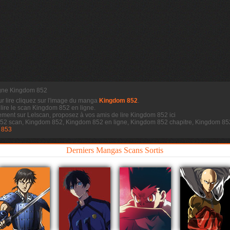
igne Kingdom 852
ur lire cliquez sur l'image du manga
Kingdom 852
.
 lire le scan
Kingdom 852 en ligne.
ment sur Lelscan, proposez à vos amis de lire Kingdom 852 ici
852 scan, Kingdom 852, Kingdom 852 en ligne, Kingdom 852 chapitre, Kingdom 8
 853
Derniers Mangas Scans Sortis