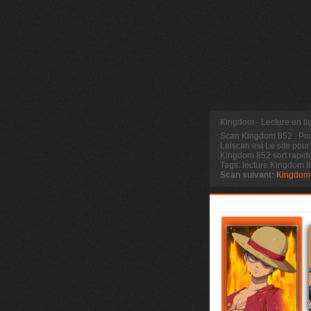
Kingdom - Lecture en l
Scan Kingdom 852
. Po
Lelscan est Le site pour
Kingdom 852 sort rapide
Tags: lecture Kingdom 
Scan suivant:
Kingdom