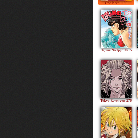
One Piece 1190
Hajime No Ippo 1515
Tokyo Revengers 278