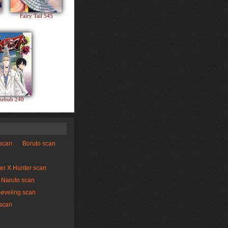
Fairy Tail 545
zebub 240
 scan
Boruto scan
er X Hunter scan
Naruto scan
Leveling scan
scan