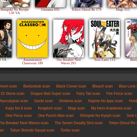
Shingeki No Kyojin
Gintama 692
Tokyo Ghoul Re 179
Magi 353
130
VA
83
VA
Assassination
The Breaker New
Soul Eater 113
Beel
Classroom 180
Waves 201
sroom scan
Beelzebub scan
Black Clover scan
Bleach scan
Blue Lock
Dr Stone scan
Dragon Ball Super scan
Fairy Tail scan
Fire Force scan
 Apocalypse scan
Gantz scan
Gintama scan
Hajime No Ippo scan
Hunt
Kaiju No 8 scan
Kingdom scan
Magi scan
My Hero Academia scan
One Piece scan
One Punch Man scan
Shingeki No Kyojin scan
Solo 
The Breaker New Waves scan
The Seven Deadly Sins scan
Tokyo Ghoul Re 
can
Tokyo Shinobi Squad scan
Toriko scan