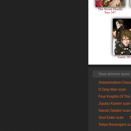
The Seven Deadly
Sins 347
Gantz 3
Vous aimerez aussi
Assassination Clas
D Gray Man scan
Four Knights Of The
Jujutsu Kaisen scan
Naruto Gaiden scan
Soul Eater scan
Tokyo Revengers s