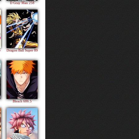
4
D Gray Man 258
e
Dragon Ball Super 89
Bleach 686.5