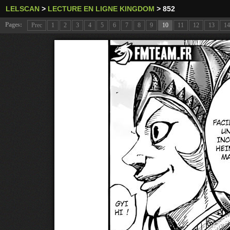
LELSCAN
>
LECTURE EN LIGNE KINGDOM
>
852
Pages:
Prec
1
2
3
4
5
6
7
8
9
10
11
12
13
14