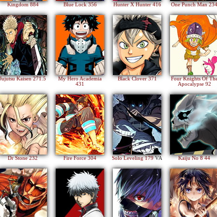
Kingdom 884
Blue Lock 356
Hunter X Hunter 416
One Punch Man 23
Jujutsu Kaisen 271.5
My Hero Academia
Black Clover 371
Four Knights Of Th
431
Apocalypse 92
Dr Stone 232
Fire Force 304
Solo Leveling 179
VA
Kaiju No 8 44