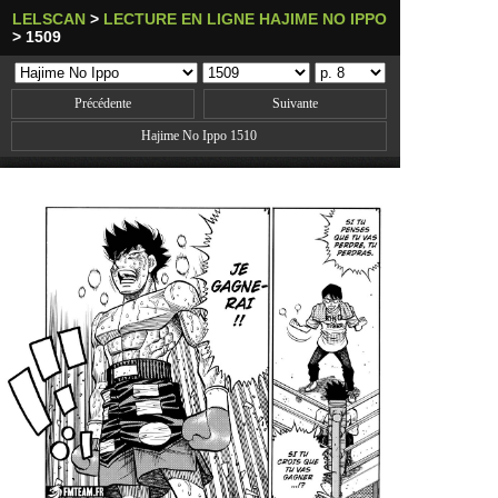
LELSCAN
>
LECTURE EN LIGNE HAJIME NO IPPO
>
1509
Précédente
Suivante
Hajime No Ippo 1510