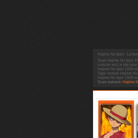
Hajime No Ippo - Lectu
Scan Hajime No Ippo 
Lelscan est Le site pour
Hajime No Ippo 1509 sor
Tags: lecture Hajime No
Hajime No Ippo 1509 m
Scan suivant:
Hajime N