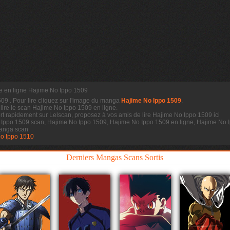
re en ligne Hajime No Ippo 1509
1509
. Pour lire cliquez sur l'image du manga
Hajime No Ippo 1509
.
 lire le scan
Hajime No Ippo 1509 en ligne.
t rapidement sur Lelscan, proposez à vos amis de lire Hajime No Ippo 1509 ici
 Ippo 1509 scan, Hajime No Ippo 1509, Hajime No Ippo 1509 en ligne, Hajime No I
anga scan
o Ippo 1510
Derniers Mangas Scans Sortis