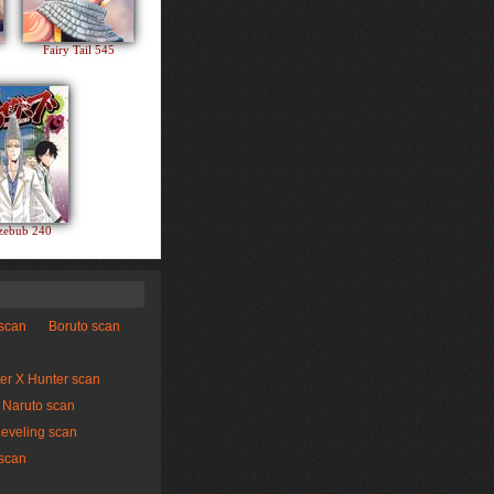
Fairy Tail 545
zebub 240
 scan
Boruto scan
er X Hunter scan
Naruto scan
Leveling scan
scan