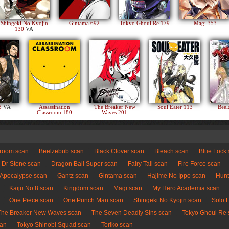
Shingeki No Kyojin
Gintama 692
Tokyo Ghoul Re 179
Magi 353
130
VA
83
VA
Assassination
The Breaker New
Soul Eater 113
Beel
Classroom 180
Waves 201
sroom scan
Beelzebub scan
Black Clover scan
Bleach scan
Blue Lock
Dr Stone scan
Dragon Ball Super scan
Fairy Tail scan
Fire Force scan
 Apocalypse scan
Gantz scan
Gintama scan
Hajime No Ippo scan
Hunt
Kaiju No 8 scan
Kingdom scan
Magi scan
My Hero Academia scan
One Piece scan
One Punch Man scan
Shingeki No Kyojin scan
Solo 
The Breaker New Waves scan
The Seven Deadly Sins scan
Tokyo Ghoul Re 
can
Tokyo Shinobi Squad scan
Toriko scan