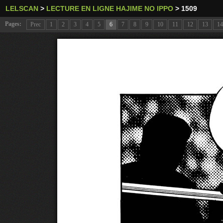
LELSCAN
>
LECTURE EN LIGNE HAJIME NO IPPO
>
1509
Pages:
Prec
1
2
3
4
5
6
7
8
9
10
11
12
13
14