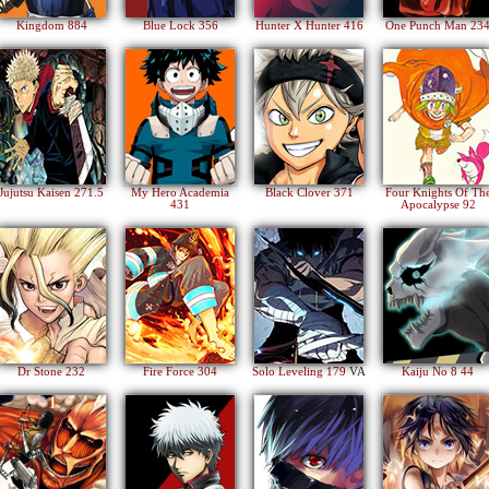
Kingdom 884
Blue Lock 356
Hunter X Hunter 416
One Punch Man 23
Jujutsu Kaisen 271.5
My Hero Academia
Black Clover 371
Four Knights Of Th
431
Apocalypse 92
Dr Stone 232
Fire Force 304
Solo Leveling 179
VA
Kaiju No 8 44