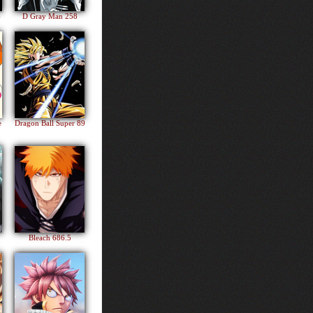
4
D Gray Man 258
e
Dragon Ball Super 89
Bleach 686.5