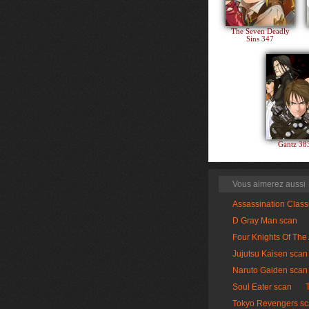
The Seven Deadly
Sins 347
Gantz 3
Vous aimerez aussi
Assassination Clas
D Gray Man scan
Four Knights Of The
Jujutsu Kaisen scan
Naruto Gaiden scan
Soul Eater scan
Tokyo Revengers s