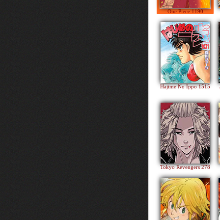
One Piece 1190
Hajime No Ippo 1515
Tokyo Revengers 278