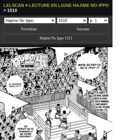
LELSCAN
>
LECTURE EN LIGNE HAJIME NO IPPO
>
1510
Précédente
Suivante
Hajime No Ippo 1511